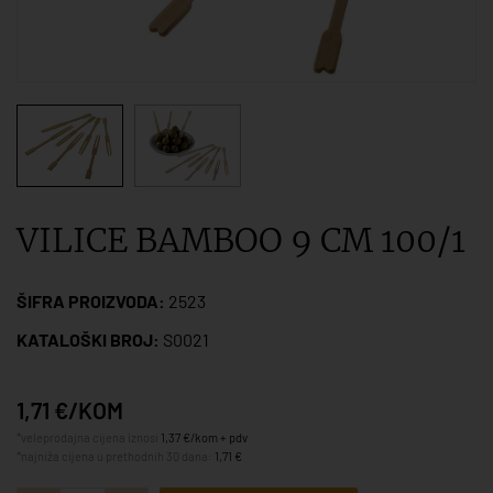
VILICE BAMBOO 9 CM 100/1
ŠIFRA PROIZVODA:
2523
KATALOŠKI BROJ:
S0021
1,71 €/KOM
*veleprodajna cijena iznosi
1,37 €/kom + pdv
*najniža cijena u prethodnih 30 dana:
1,71 €