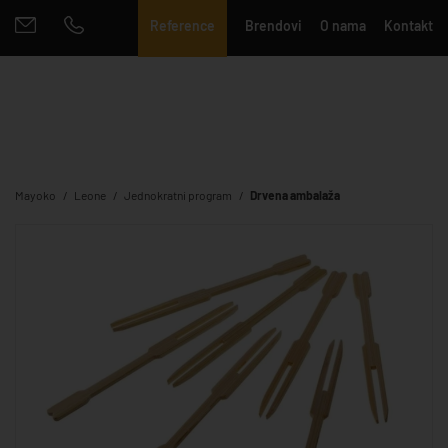
Reference
Brendovi
O nama
Kontakt
Mayoko
Leone
Jednokratni program
Drvena ambalaža