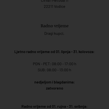
Ćirila i Metoda 11
22211 Vodice
Radno vrijeme
Dragi kupci,
Ljetno radno vrijeme od 01. lipnja - 31. kolovoza
:
PON - PET: 08:00 - 17:00 h
SUB: 08:00 - 13:00 h
nedjeljom i blagdanima:
zatvoreno
Radno vrijeme od 01. rujna - 31. svibnja: