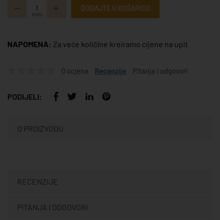
DODAJTE U KOŠARICU
kom
NAPOMENA:
Za veće količine kreiramo cijene na upit
0 ocjena
Recenzije
Pitanja i odgovori
PODIJELI:
O PROIZVODU
RECENZIJE
PITANJA I ODGOVORI