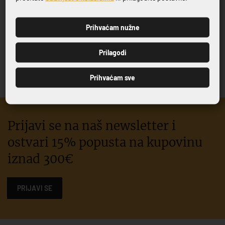
FINGERFOOD PIKALICE
DRVENA VILICA 100/1
Prihvaćam nužne
BASKETBALL 100/1
3,80 €
PRIJAVI SE
9,85 €
Prilagodi
Prihvaćam sve
Prijavi se na naš newsletter i
ostvari 15% popusta na kupovinu
iznad 300€
PRIJAVI SE