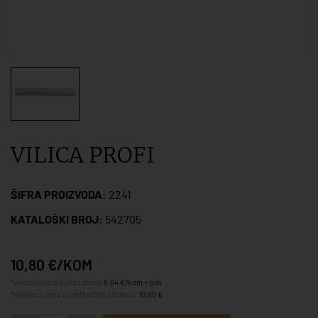
VILICA PROFI
ŠIFRA PROIZVODA:
2241
KATALOŠKI BROJ:
542705
10,80 €/KOM
*veleprodajna cijena iznosi
8,64 €/kom + pdv
*najniža cijena u prethodnih 30 dana:
10,80 €