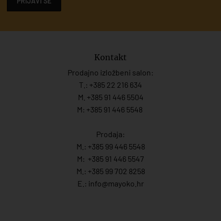
PRIJAVI SE
Kontakt
Prodajno izložbeni salon:
T.:
+385 22 216 634
M. +385 91 446 5504
M: +385 91 446 5548
Prodaja:
M.:
+385 99 446 5548
M:
+385 91 446 554
7
M.:
+385 99 702 8258
E.:
info@mayoko.
hr