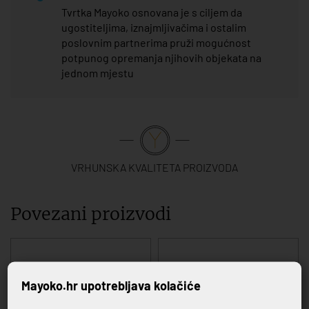
Tvrtka Mayoko osnovana je s ciljem da
ugostiteljima, iznajmljivačima i ostalim
poslovnim partnerima pruži mogućnost
potpunog opremanja njihovih objekata na
jednom mjestu
VRHUNSKA KVALITETA PROIZVODA
Povezani proizvodi
Mayoko.hr upotrebljava kolačiće