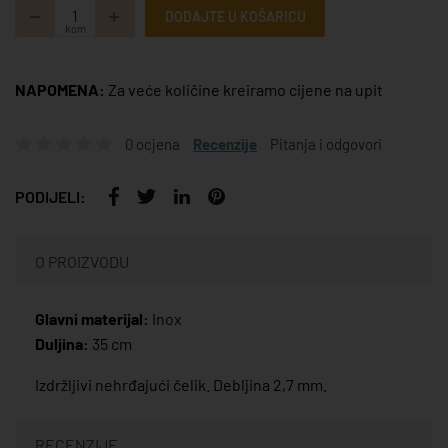
DODAJTE U KOŠARICU
kom
NAPOMENA:
Za veće količine kreiramo cijene na upit
0 ocjena
Recenzije
Pitanja i odgovori
PODIJELI:
O PROIZVODU
Glavni materijal:
Inox
Duljina:
35 cm
Izdržljivi nehrđajući čelik. Debljina 2,7 mm.
RECENZIJE