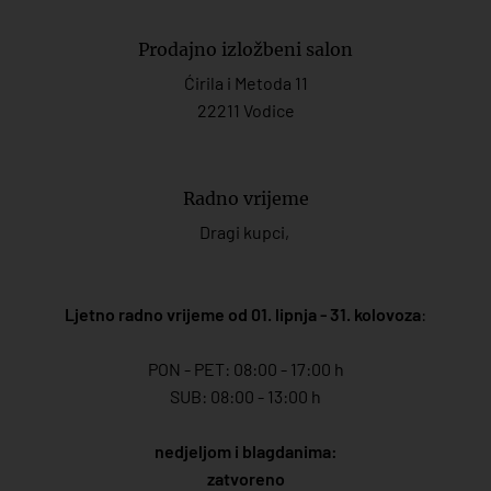
Prodajno izložbeni salon
Ćirila i Metoda 11
22211 Vodice
Radno vrijeme
Dragi kupci,
Ljetno radno vrijeme od 01. lipnja - 31. kolovoza
:
PON - PET: 08:00 - 17:00 h
SUB: 08:00 - 13:00 h
nedjeljom i blagdanima:
zatvoreno