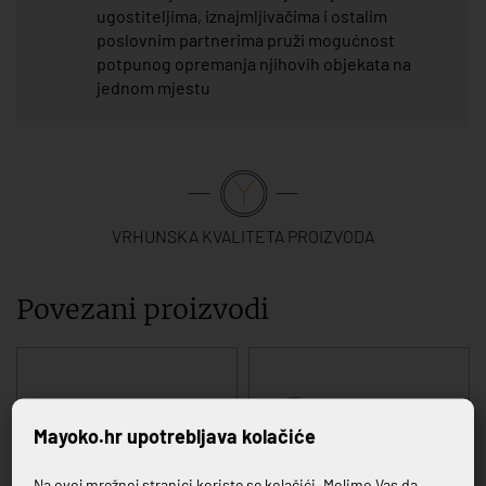
ugostiteljima, iznajmljivačima i ostalim
poslovnim partnerima pruži mogućnost
potpunog opremanja njihovih objekata na
jednom mjestu
VRHUNSKA KVALITETA PROIZVODA
Povezani proizvodi
Mayoko.hr upotrebljava kolačiće
Na ovoj mrežnoj stranici koriste se kolačići. Molimo Vas da