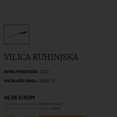
VILICA KUHINJSKA
ŠIFRA PROIZVODA:
2272
KATALOŠKI BROJ:
18230-13
45,66 €/KOM
*veleprodajna cijena iznosi
36,53 €/kom + pdv
*najniža cijena u prethodnih 30 dana:
45,66 €