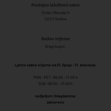
Prodajno izložbeni salon
Ćirila i Metoda 11
22211 Vodice
Radno vrijeme
Dragi kupci,
Ljetno radno vrijeme od 01. lipnja - 31. kolovoza
:
PON - PET: 08:00 - 17:00 h
SUB: 08:00 - 13:00 h
nedjeljom i blagdanima:
zatvoreno