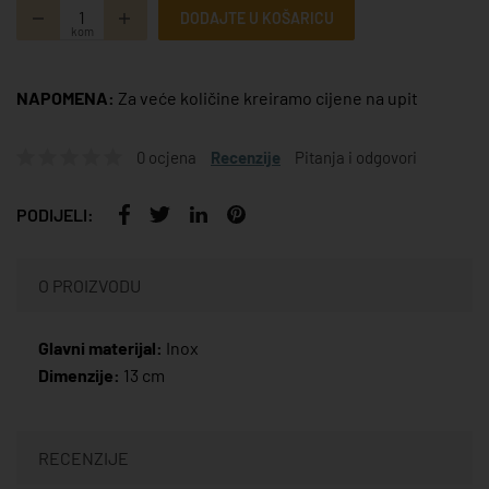
DODAJTE U KOŠARICU
kom
NAPOMENA:
Za veće količine kreiramo cijene na upit
0 ocjena
Recenzije
Pitanja i odgovori
PODIJELI:
O PROIZVODU
Glavni materijal:
Inox
Dimenzije:
13 cm
RECENZIJE