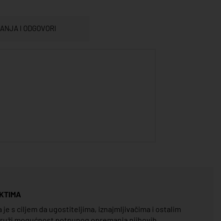
TANJA I ODGOVORI
KTIMA
e s ciljem da ugostiteljima, iznajmljivačima i ostalim
pruži mogućnost potpunog opremanja njihovih