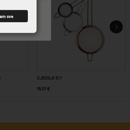
ćam sve
0
CJEDILO 3/1
16,51 €