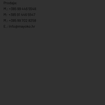
Prodaja:
M.:
+385 99 446 5548
M:
+385 91 446 554
7
M.:
+385 99 702 8258
E.:
info@mayoko.
hr