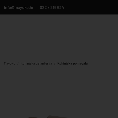
info@mayoko.hr
022 / 216 634
Mayoko
Kuhinjska galanterija
Kuhinjska pomagala