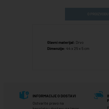
O PROIZVODU
Glavni materijal:
Drvo
Dimenzije:
44 x 25 x 5 cm
INFORMACIJE O DOSTAVI
Ostvarite pravo na
P
besplatnu dostavu na iznos