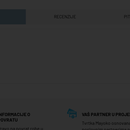
RECENZIJE
PI
INFORMACIJE O
VAŠ PARTNER U PROJE
POVRATU
Tvrtka Mayoko osnovana j
ravo na povrat robe u
poslovnim partnerima 