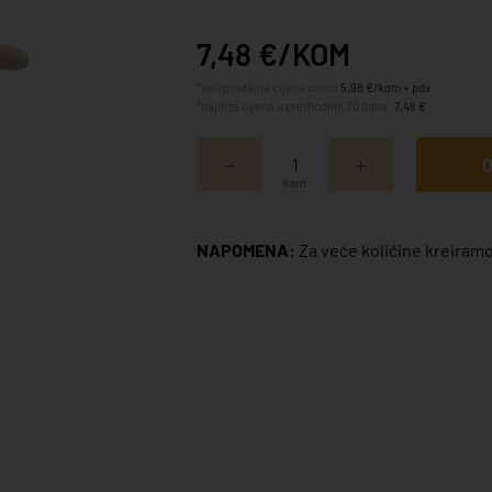
7,48 €/KOM
*veleprodajna cijena iznosi
5,98 €/kom + pdv
*najniža cijena u prethodnih 30 dana:
7,48 €
D
kom
NAPOMENA:
Za veće količine kreiramo