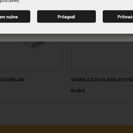
am nužne
Prilagodi
Prihva
PRIJAVI SE
ZA ČEŠNJAK
GRABILICA ZA SLADOLED 1/5
61,99 €