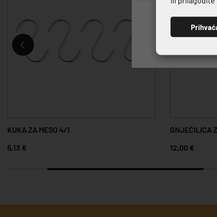
Prihvać
KUKA ZA MESO 4/1
GNJEČILICA 
5,13 €
12,00 €