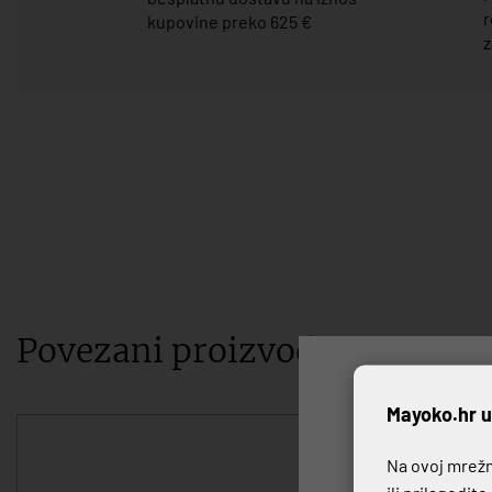
r
kupovine preko 625 €
z
Povezani proizvodi
P
Mayoko.hr u
Na ovoj mrežno
ili prilagodit