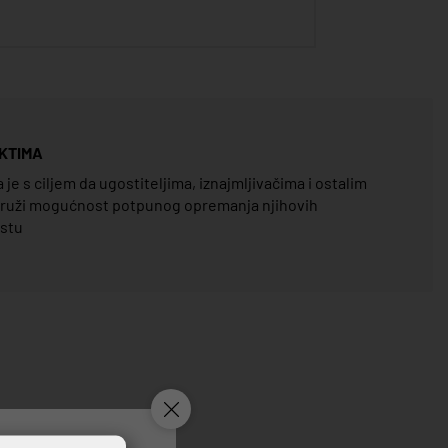
KTIMA
e s ciljem da ugostiteljima, iznajmljivačima i ostalim
pruži mogućnost potpunog opremanja njihovih
estu