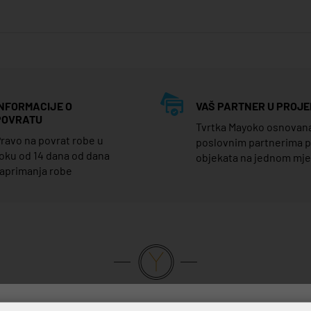
INFORMACIJE O
VAŠ PARTNER U PROJE
POVRATU
Tvrtka Mayoko osnovana j
ravo na povrat robe u
poslovnim partnerima 
oku od 14 dana od dana
objekata na jednom mj
aprimanja robe
VRHUNSKA KVALITETA PROIZVODA