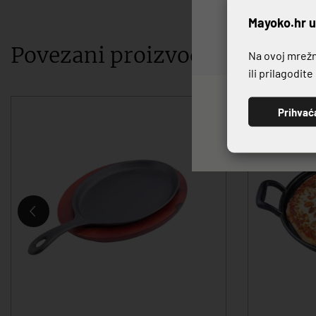
P
Mayoko.hr u
Povezani proizvodi
Na ovoj mrežno
ili prilagodit
Prihvać