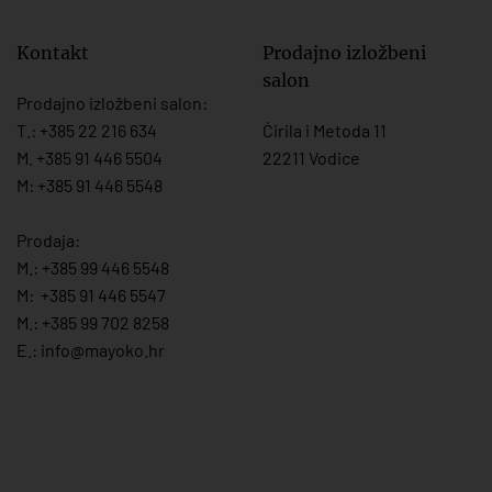
Kontakt
Prodajno izložbeni
salon
Prodajno izložbeni salon:
T.:
+385 22 216 634
Ćirila i Metoda 11
M. +385 91 446 5504
22211 Vodice
M: +385 91 446 5548
Prodaja:
M.:
+385 99 446 5548
M:
+385 91 446 554
7
M.:
+385 99 702 8258
E.:
info@mayoko.
hr