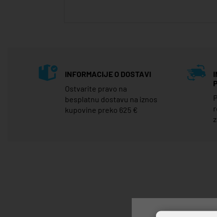
INFORMACIJE O DOSTAVI
Ostvarite pravo na
P
besplatnu dostavu na iznos
r
kupovine preko 625 €
z