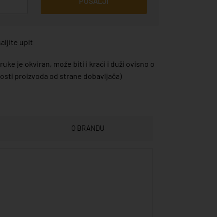
POŠALJI
ljite upit
uke je okviran, može biti i kraći i duži ovisno o
sti proizvoda od strane dobavljača)
O BRANDU