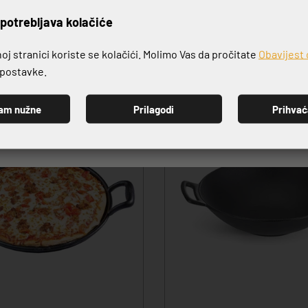
rijavite se na naš newslett
potrebljava kolačiće
j stranici koriste se kolačići. Molimo Vas da pročitate
Obavijest 
e postavke.
am nužne
Prilagodi
Prihva
PRIJAVI SE