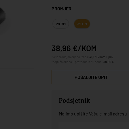
PROMJER
28 CM
32 CM
38,96 €/KOM
*veleprodajna cijena iznosi
31,17 €/kom + pdv
*najniža cijena u prethodnih 30 dana:
38,96 €
POŠALJITE UPIT
Podsjetnik
Molimo upišite Vašu e-mail adresu