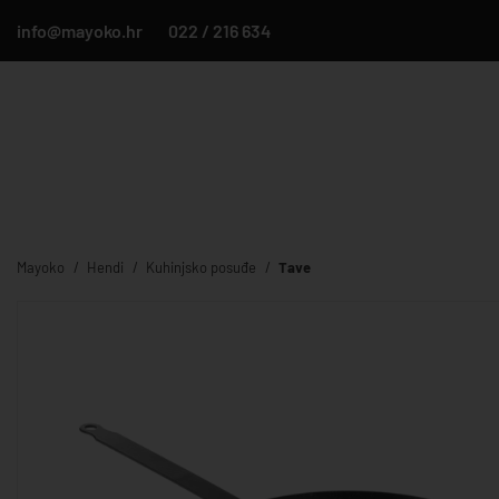
info@mayoko.hr
022 / 216 634
Mayoko
Hendi
Kuhinjsko posuđe
Tave