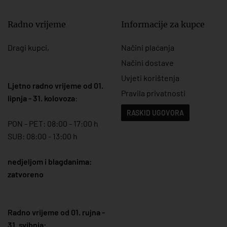
Radno vrijeme
Informacije za kupce
Dragi kupci,
Načini plaćanja
Načini dostave
Uvjeti korištenja
Ljetno radno vrijeme od 01.
Pravila privatnosti
lipnja - 31. kolovoza
:
RASKID UGOVORA
PON - PET: 08:00 - 17:00 h
SUB: 08:00 - 13:00 h
nedjeljom i blagdanima:
zatvoreno
Radno vrijeme od 01. rujna -
31. svibnja: