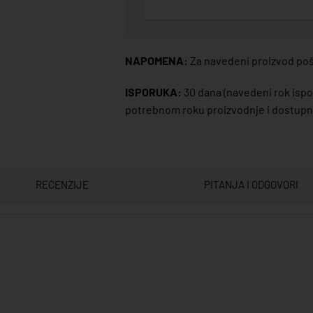
NAPOMENA:
Za navedeni proizvod poša
ISPORUKA:
30 dana
(navedeni rok ispor
potrebnom roku proizvodnje i dostupno
RECENZIJE
PITANJA I ODGOVORI