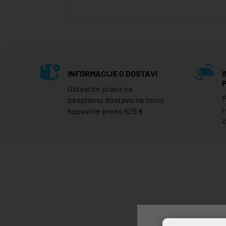
INFORMACIJE O DOSTAVI
Ostvarite pravo na
P
besplatnu dostavu na iznos
r
kupovine preko 625 €
z