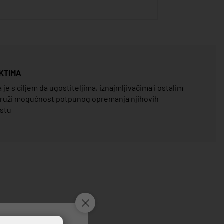
KTIMA
e s ciljem da ugostiteljima, iznajmljivačima i ostalim
pruži mogućnost potpunog opremanja njihovih
estu