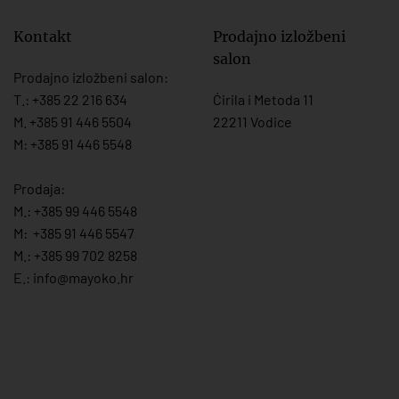
Kontakt
Prodajno izložbeni
salon
Prodajno izložbeni salon:
T.:
+385 22 216 634
Ćirila i Metoda 11
M. +385 91 446 5504
22211 Vodice
M: +385 91 446 5548
Prodaja:
M.:
+385 99 446 5548
M:
+385 91 446 554
7
M.:
+385 99 702 8258
E.:
info@mayoko.
hr