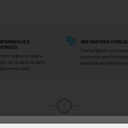
INFORMACIJE O
VAŠ PARTNER U PROJE
POVRATU
Tvrtka Mayoko osnovana j
ravo na povrat robe u
poslovnim partnerima 
oku od 14 dana od dana
objekata na jednom mj
aprimanja robe
VRHUNSKA KVALITETA PROIZVODA