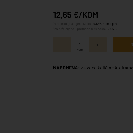
12,65 €/KOM
*veleprodajna cijena iznosi
10,12 €/kom + pdv
*najniža cijena u prethodnih 30 dana:
12,65 €
D
kom
NAPOMENA:
Za veće količine kreiramo