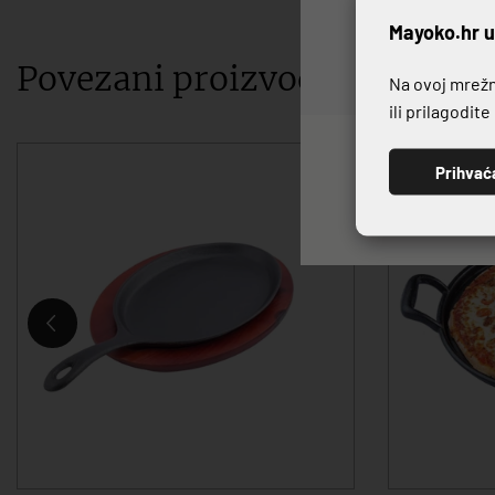
P
Mayoko.hr u
Povezani proizvodi
Na ovoj mrežno
ili prilagodit
Prihvać