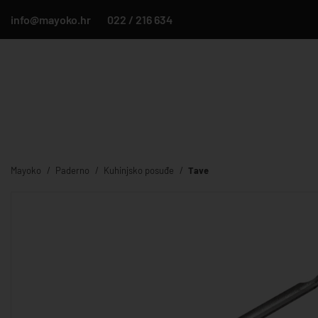
info@mayoko.hr
022 / 216 634
Mayoko
Paderno
Kuhinjsko posuđe
Tave