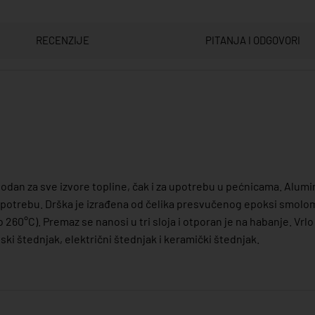
RECENZIJE
PITANJA I ODGOVORI
ogodan za sve izvore topline, čak i za upotrebu u pećnicama. Alu
upotrebu. Drška je izrađena od čelika presvučenog epoksi smolom.
260°C). Premaz se nanosi u tri sloja i otporan je na habanje. Vrlo
ski štednjak, električni štednjak i keramički štednjak.