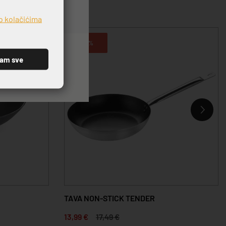
o kolačićima
-20%
ćam sve
TAVA NON-STICK TENDER
13,99 €
17,49 €