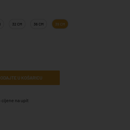
M
32 CM
36 CM
39 CM
ODAJTE U KOŠARICU
 cijene na upit