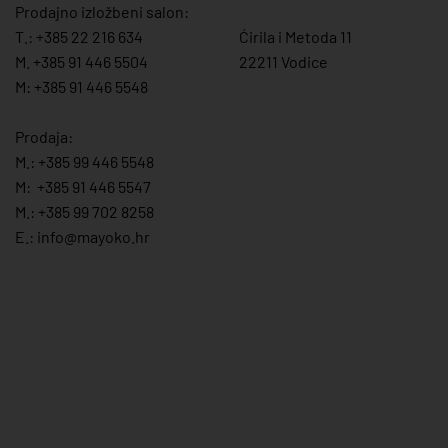
Prodajno izložbeni salon:
T.:
+385 22 216 634
Ćirila i Metoda 11
M. +385 91 446 5504
22211 Vodice
M: +385 91 446 5548
Prodaja:
M.:
+385 99 446 5548
M:
+385 91 446 554
7
M.:
+385 99 702 8258
E.:
info@mayoko.
hr