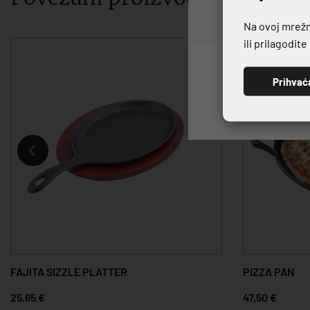
Na ovoj mrežno
ili prilagodit
Prihvać
FAJITA SIZZLE PLATTER
PIZZA PAN
25,65 €
47,50 €