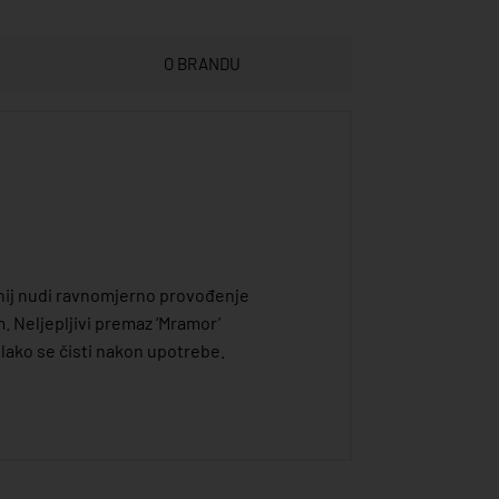
O BRANDU
minij nudi ravnomjerno provođenje
 Neljepljivi premaz ‘Mramor’
 lako se čisti nakon upotrebe.