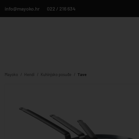
info@mayoko.hr
022 / 216 634
Mayoko
Hendi
Kuhinjsko posuđe
Tave