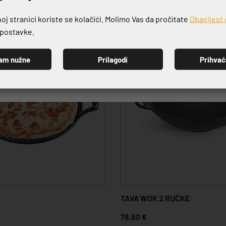
j stranici koriste se kolačići. Molimo Vas da pročitate
Obavijest 
e postavke.
am nužne
Prilagodi
Prihva
PRIJAVI SE
TAVA WOK 2 RUČKE
78,80 €