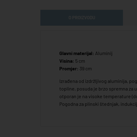
O PROIZVODU
Glavni materijal:
Aluminij
Visina:
5 cm
Promjer:
39 cm
Izrađena od izdržljivog aluminija, p
topline, posuda je brzo spremna za 
otporan je na visoke temperature (do 
Pogodna za plinski štednjak, indukcij