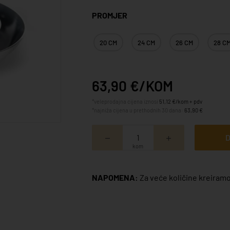
PROMJER
20 CM
24 CM
26 CM
28 C
63,90 €/KOM
*veleprodajna cijena iznosi
51,12 €/kom + pdv
*najniža cijena u prethodnih 30 dana:
63,90 €
D
kom
NAPOMENA:
Za veće količine kreiramo