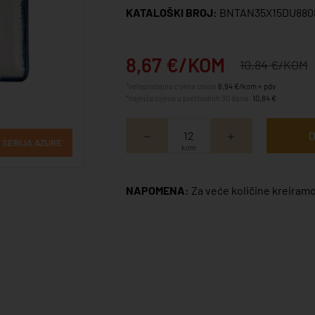
KATALOŠKI BROJ:
BNTAN35X15DU880
8,67 €/KOM
10,84 €/KOM
*veleprodajna cijena iznosi
6,94 €/kom + pdv
*najniža cijena u prethodnih 30 dana:
10,84 €
D
SERIJA AZURE
kom
NAPOMENA:
Za veće količine kreiramo