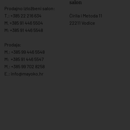
salon
Prodajno izložbeni salon:
T.:
+385 22 216 634
Ćirila i Metoda 11
M. +385 91 446 5504
22211 Vodice
M: +385 91 446 5548
Prodaja:
M.:
+385 99 446 5548
M:
+385 91 446 554
7
M.:
+385 99 702 8258
E.:
info@mayoko.
hr