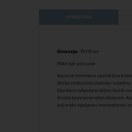
O PROIZVODU
Dimenzije:
35X15 cm
Materijal: porculan
Azure je minimalno upečatljiva kolek
zbirka simbolizira slobodu i svježinu
Savršeno odgovara ribljim i butik re
Svojim bezvremenskim dizajnom Azure
koji traže mješavinu minimalizma i o