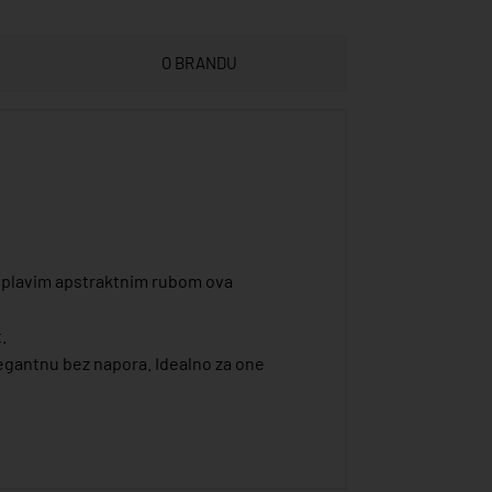
O BRANDU
 i plavim apstraktnim rubom ova
.
egantnu bez napora. Idealno za one