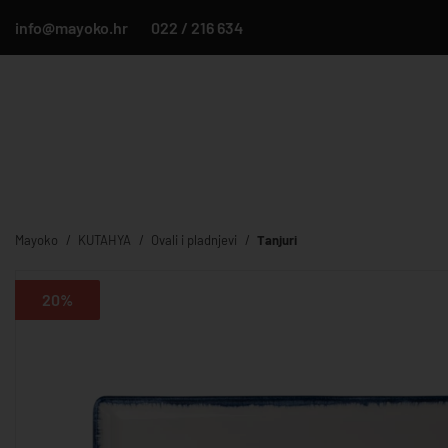
info@mayoko.hr
022 / 216 634
Mayoko
KUTAHYA
Ovali i pladnjevi
Tanjuri
20%