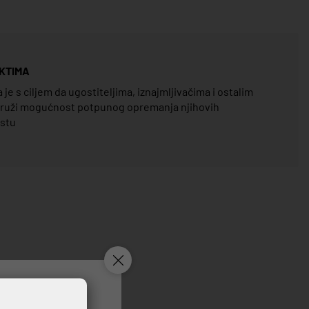
KTIMA
e s ciljem da ugostiteljima, iznajmljivačima i ostalim
pruži mogućnost potpunog opremanja njihovih
estu