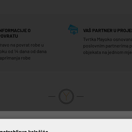
INFORMACIJE O
VAŠ PARTNER U PROJE
POVRATU
Tvrtka Mayoko osnovana j
ravo na povrat robe u
poslovnim partnerima 
oku od 14 dana od dana
objekata na jednom mj
aprimanja robe
VRHUNSKA KVALITETA PROIZVODA
potrebljava kolačiće