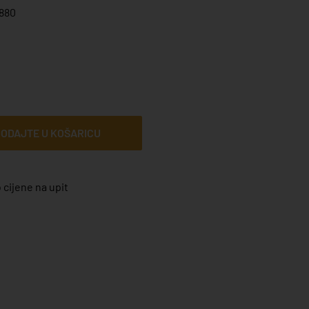
880
ODAJTE U KOŠARICU
 cijene na upit