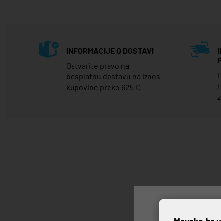
INFORMACIJE O DOSTAVI
Ostvarite pravo na
P
besplatnu dostavu na iznos
r
kupovine preko 625 €
z
Mayoko.hr u