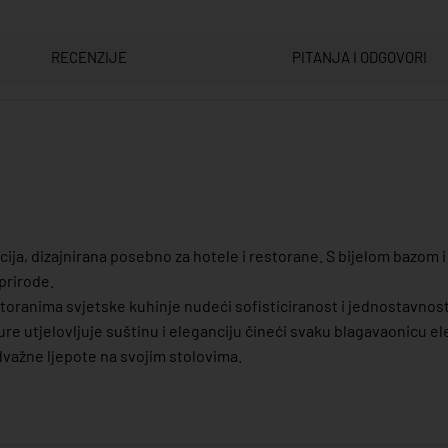
RECENZIJE
PITANJA I ODGOVORI
cija, dizajnirana posebno za hotele i restorane. S bijelom bazom
 prirode.
storanima svjetske kuhinje nudeći sofisticiranost i jednostavnost
 utjelovljuje suštinu i eleganciju čineći svaku blagavaonicu el
dvažne ljepote na svojim stolovima.