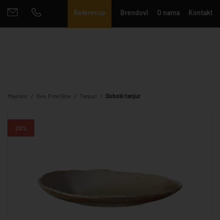
Reference
Brendovi
O nama
Kontakt
Mayoko
Ove, Fine Dine
Tanjuri
Duboki tanjur
20%