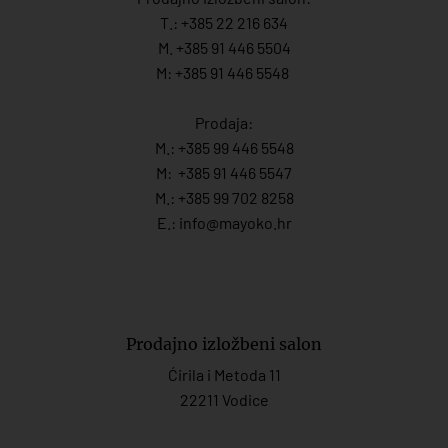
T.:
+385 22 216 634
M. +385 91 446 5504
M: +385 91 446 5548
Prodaja:
M.:
+385 99 446 5548
M:
+385 91 446 554
7
M.:
+385 99 702 8258
E.:
info@mayoko.
hr
Prodajno izložbeni salon
Ćirila i Metoda 11
22211 Vodice