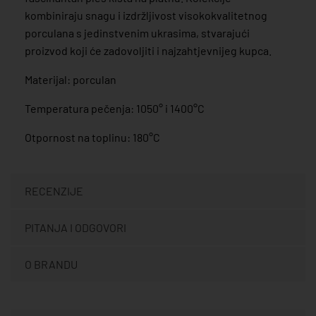
kombiniraju snagu i izdržljivost visokokvalitetnog
porculana s jedinstvenim ukrasima, stvarajući
proizvod koji će zadovoljiti i najzahtjevnijeg kupca.
Materijal: porculan
Temperatura pečenja: 1050° i 1400°C
Otpornost na toplinu: 180°C
RECENZIJE
PITANJA I ODGOVORI
O BRANDU