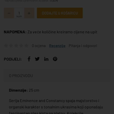
*najniža cijena u prethodnih 30 dana:
17,53 €
DODAJTE U KOŠARICU
kom
NAPOMENA:
Za veće količine kreiramo cijene na upit
0 ocjena
Recenzije
Pitanja i odgovori
PODIJELI:
O PROIZVODU
Dimenzije:
25 cm
Serija Eminence and Constancy spaja majstorstvo i
organski karakter s tonalnim ukrasima koji oponašaju
fascinantan ples kista na platnu. Kolekcije