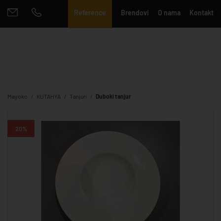
Reference
Brendovi
O nama
Kontakt
Mayoko
KUTAHYA
Tanjuri
Duboki tanjur
20%