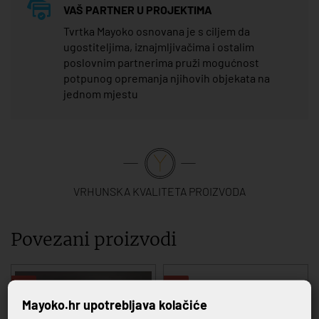
VAŠ PARTNER U PROJEKTIMA
Tvrtka Mayoko osnovana je s ciljem da
ugostiteljima, iznajmljivačima i ostalim
poslovnim partnerima pruži mogućnost
potpunog opremanja njihovih objekata na
jednom mjestu
VRHUNSKA KVALITETA PROIZVODA
Povezani proizvodi
-20%
-20%
Mayoko.hr upotrebljava kolačiće