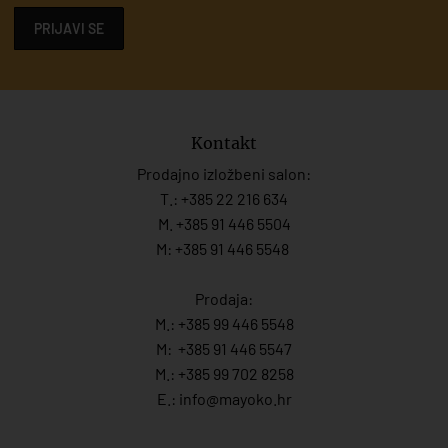
PRIJAVI SE
Kontakt
Prodajno izložbeni salon:
T.:
+385 22 216 634
M. +385 91 446 5504
M: +385 91 446 5548
Prodaja:
M.:
+385 99 446 5548
M:
+385 91 446 554
7
M.:
+385 99 702 8258
E.:
info@mayoko.
hr