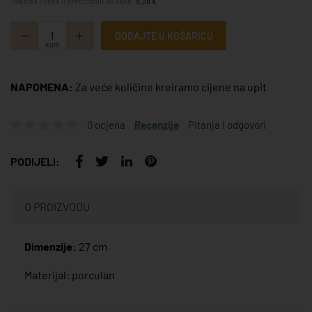
*najniža cijena u prethodnih 30 dana:
9,38 €
DODAJTE U KOŠARICU
kom
NAPOMENA:
Za veće količine kreiramo cijene na upit
0 ocjena
Recenzije
Pitanja i odgovori
PODIJELI:
O PROIZVODU
Dimenzije:
27 cm
Materijal: porculan