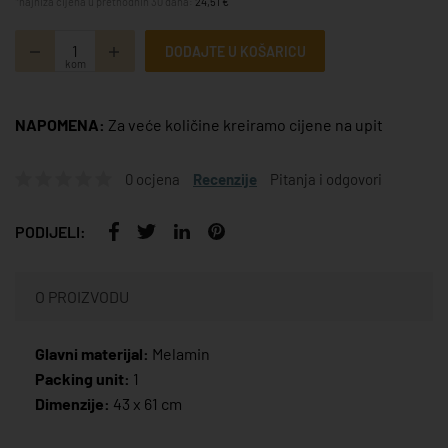
*najniža cijena u prethodnih 30 dana:
24,51 €
DODAJTE U KOŠARICU
kom
NAPOMENA:
Za veće količine kreiramo cijene na upit
0 ocjena
Recenzije
Pitanja i odgovori
PODIJELI:
O PROIZVODU
Glavni materijal:
Melamin
Packing unit:
1
Dimenzije:
43 x 61 cm