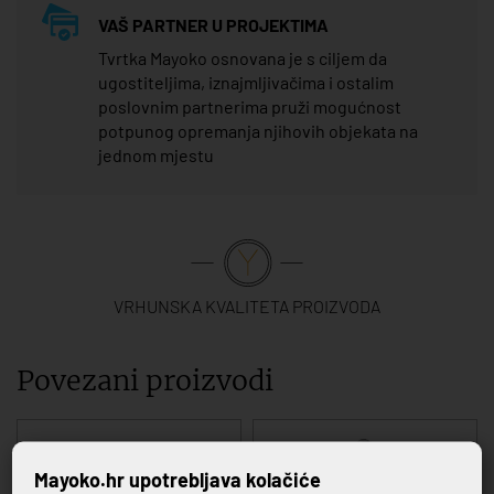
VAŠ PARTNER U PROJEKTIMA
Tvrtka Mayoko osnovana je s ciljem da
ugostiteljima, iznajmljivačima i ostalim
poslovnim partnerima pruži mogućnost
potpunog opremanja njihovih objekata na
jednom mjestu
VRHUNSKA KVALITETA PROIZVODA
Povezani proizvodi
Mayoko.hr upotrebljava kolačiće