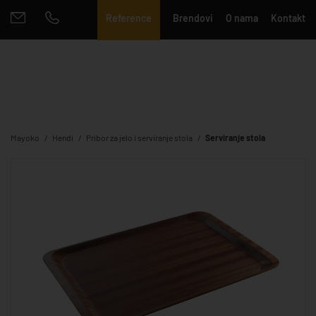
Reference
Brendovi
O nama
Kontakt
Mayoko
Hendi
Pribor za jelo i serviranje stola
Serviranje stola