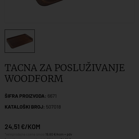
TACNA ZA POSLUŽIVANJE
WOODFORM
ŠIFRA PROIZVODA:
6671
KATALOŠKI BROJ:
507018
24,51 €/KOM
*veleprodajna cijena iznosi
19,60 €/kom + pdv