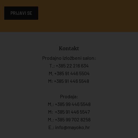
PRIJAVI SE
Kontakt
Prodajno izložbeni salon:
T.:
+385 22 216 634
M. +385 91 446 5504
M: +385 91 446 5548
Prodaja:
M.:
+385 99 446 5548
M:
+385 91 446 554
7
M.:
+385 99 702 8258
E.:
info@mayoko.
hr