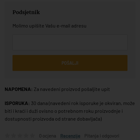
Podsjetnik
Molimo upišite Vašu e-mail adresu
POŠALJI
NAPOMENA:
Za navedeni proizvod pošaljite upit
ISPORUKA:
30 dana
(navedeni rok isporuke je okviran, može
biti i kraći i duži ovisno o potrebnom roku proizvodnje i
dostupnosti proizvoda od strane dobavljača)
0 ocjena
Recenzije
Pitanja i odgovori