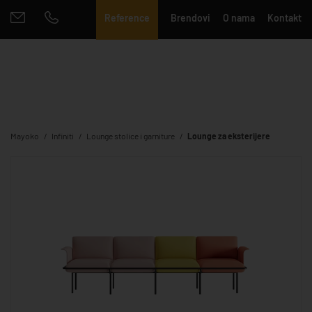
Reference
Brendovi
O nama
Kontakt
Mayoko
Infiniti
Lounge stolice i garniture
Lounge za eksterijere