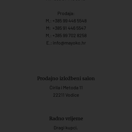
Prodaja:
M.:
+385 99 446 5548
M:
+385 91 446 554
7
M.:
+385 99 702 8258
E.:
info@mayoko.
hr
Prodajno izložbeni salon
Ćirila i Metoda 11
22211 Vodice
Radno vrijeme
Dragi kupci,