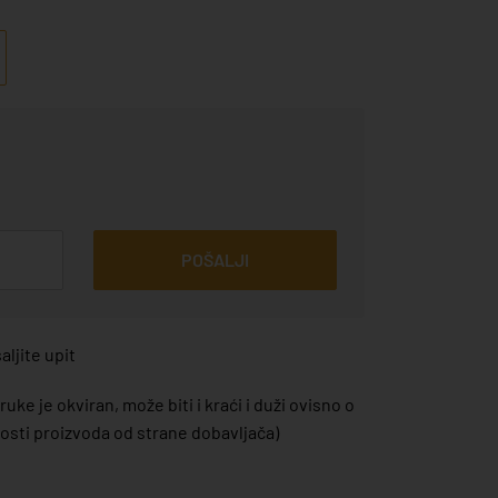
POŠALJI
ljite upit
uke je okviran, može biti i kraći i duži ovisno o
sti proizvoda od strane dobavljača)