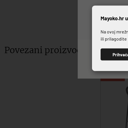
P
Mayoko.hr u
Na ovoj mrežno
ili prilagodit
Povezani proizvodi
Prihvać
-30%