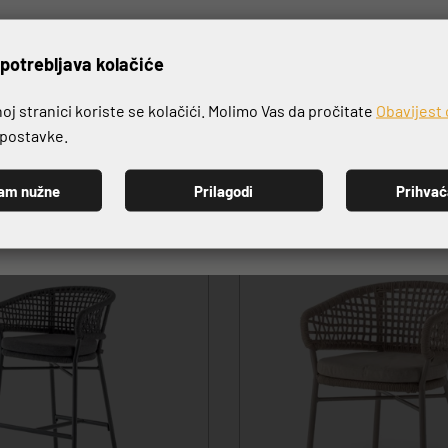
rijavite se na naš newslett
potrebljava kolačiće
VRHUNSKA KVALITETA PROIZVODA
j stranici koriste se kolačići. Molimo Vas da pročitate
Obavijest 
e postavke.
am nužne
Prilagodi
Prihva
PRIJAVI SE