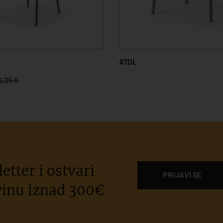
ATOL
6,25 €
etter i ostvari
PRIJAVI SE
inu iznad 300€