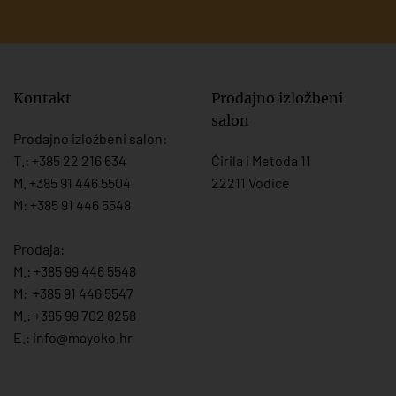
Kontakt
Prodajno izložbeni
salon
Prodajno izložbeni salon:
T.:
+385 22 216 634
Ćirila i Metoda 11
M. +385 91 446 5504
22211 Vodice
M: +385 91 446 5548
Prodaja:
M.:
+385 99 446 5548
M:
+385 91 446 554
7
M.:
+385 99 702 8258
E.:
info@mayoko.
hr