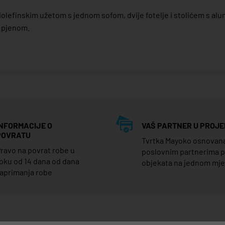
liolefinskim užetom s jednom sofom, dvije fotelje i stolićem s al
 pjenom.
INFORMACIJE O
VAŠ PARTNER U PROJE
POVRATU
Tvrtka Mayoko osnovana j
ravo na povrat robe u
poslovnim partnerima 
oku od 14 dana od dana
objekata na jednom mj
aprimanja robe