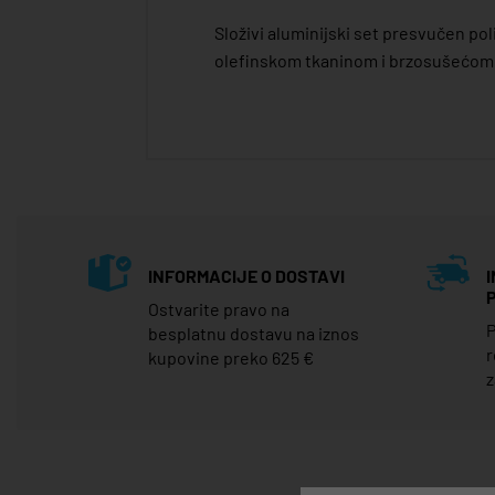
Složivi aluminijski set presvučen po
olefinskom tkaninom i brzosušećom
INFORMACIJE O DOSTAVI
Ostvarite pravo na
P
besplatnu dostavu na iznos
r
kupovine preko 625 €
z