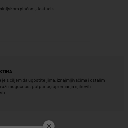
uminijskom pločom. Jastuci s
KTIMA
e s ciljem da ugostiteljima, iznajmljivačima i ostalim
pruži mogućnost potpunog opremanja njihovih
estu