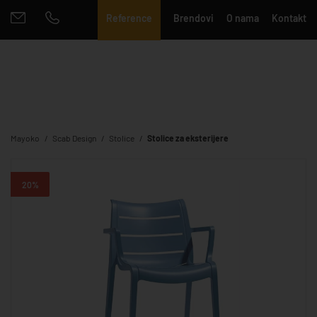
Reference
Brendovi
O nama
Kontakt
Mayoko
Scab Design
Stolice
Stolice za eksterijere
20%