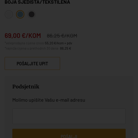
BOJA SJEDIŠTA/TEKSTILENA
69,00 €/KOM
86,25 €/KOM
*veleprodajna cijena iznosi
55,20 €/kom + pdv
*najniža cijena u prethodnih 30 dana:
86,25 €
POŠALJITE UPIT
Podsjetnik
Molimo upišite Vašu e-mail adresu
POŠALJI