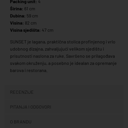
Packing unit:
4
Širina:
61 cm
Dubina:
59 cm
Visina:
82 cm
Visina sjedišta:
47 cm
SUNSET je lagana, praktična stolica profinjenog i vrlo
udobnog dizajna, zahvaljujući velikom sjedištu i
prisutnosti naslona za ruke. Savršeno se prilagođava
svakom okruženju, a posebno je idealan za opremanje
barova i restorana.
RECENZIJE
PITANJA I ODGOVORI
O BRANDU