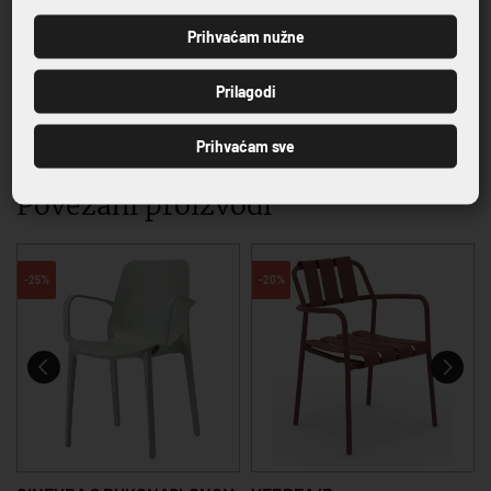
Prihvaćam nužne
PRIJAVI SE
Prilagodi
VRHUNSKA KVALITETA PROIZVODA
Prihvaćam sve
Povezani proizvodi
-25%
-20%