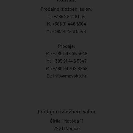
Prodajno izložbeni salon:
T.:
+385 22 216 634
M. +385 91 446 5504
M: +385 91 446 5548
Prodaja:
M.:
+385 99 446 5548
M:
+385 91 446 554
7
M.:
+385 99 702 8258
E.:
info@mayoko.
hr
Prodajno izložbeni salon
Ćirila i Metoda 11
22211 Vodice