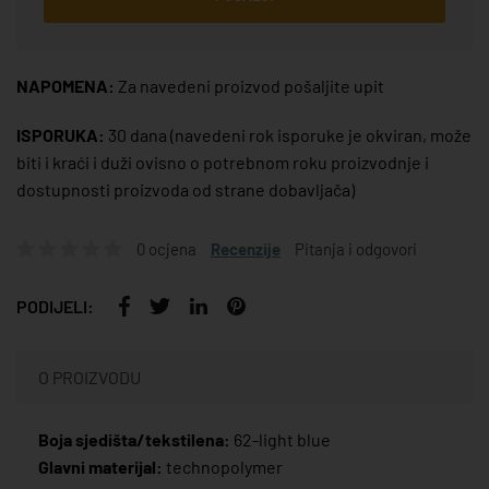
NAPOMENA:
Za navedeni proizvod pošaljite upit
ISPORUKA:
30 dana
(navedeni rok isporuke je okviran, može
biti i kraći i duži ovisno o potrebnom roku proizvodnje i
dostupnosti proizvoda od strane dobavljača)
0 ocjena
Recenzije
Pitanja i odgovori
PODIJELI:
O PROIZVODU
Boja sjedišta/tekstilena:
62-light blue
Glavni materijal:
technopolymer