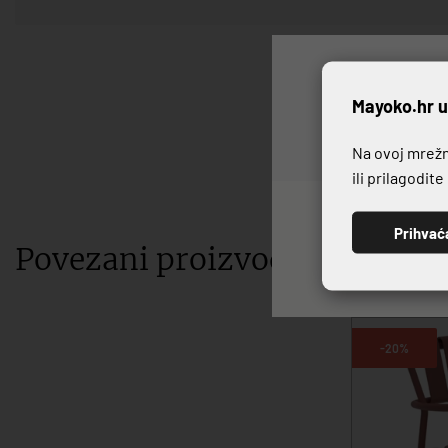
P
Mayoko.hr u
Na ovoj mrežno
ili prilagodit
Prihvać
Povezani proizvodi
-20%