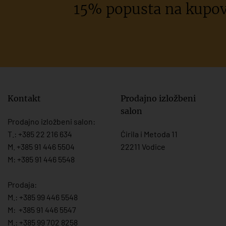
15% popusta na kupov
Kontakt
Prodajno izložbeni
salon
Prodajno izložbeni salon:
T.:
+385 22 216 634
Ćirila i Metoda 11
M. +385 91 446 5504
22211 Vodice
M: +385 91 446 5548
Prodaja:
M.:
+385 99 446 5548
M:
+385 91 446 554
7
M.:
+385 99 702 8258