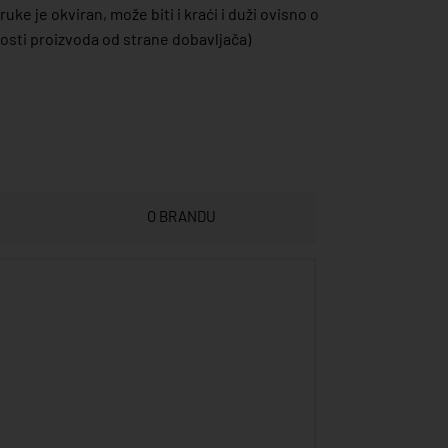
uke je okviran, može biti i kraći i duži ovisno o
sti proizvoda od strane dobavljača)
O BRANDU