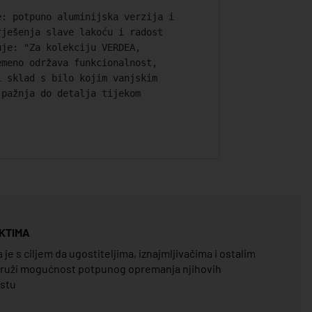
e: potpuno aluminijska verzija i
rješenja slave lakoću i radost
uje: "Za kolekciju VERDEA,
emeno održava funkcionalnost,
i sklad s bilo kojim vanjskim
 pažnja do detalja tijekom
KTIMA
e s ciljem da ugostiteljima, iznajmljivačima i ostalim
pruži mogućnost potpunog opremanja njihovih
estu