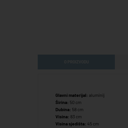
O PROIZVODU
Glavni materijal:
aluminij
Širina:
50 cm
Dubina:
58 cm
Visina:
83 cm
Visina sjedišta:
45 cm