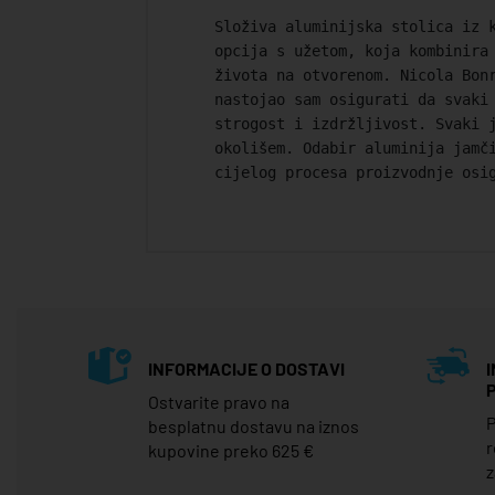
Složiva aluminijska stolica iz k
opcija s užetom, koja kombinira 
života na otvorenom.‎ Nicola Bon
nastojao sam osigurati da svaki
strogost i izdržljivost.‎ Svaki 
okolišem.‎ Odabir aluminija jamč
cijelog procesa proizvodnje osi
INFORMACIJE O DOSTAVI
Ostvarite pravo na
P
besplatnu dostavu na iznos
r
kupovine preko 625 €
z