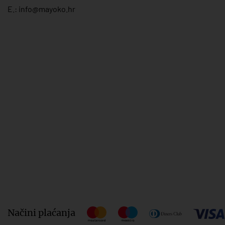
E.:
info@mayoko.
hr
Načini plaćanja