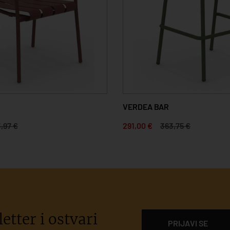
VERDEA BAR
,97 €
291,00 €
363,75 €
etter i ostvari
PRIJAVI SE