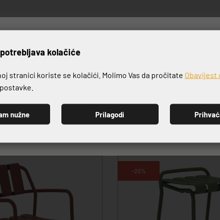
rijavite se na naš newslett
potrebljava kolačiće
j stranici koriste se kolačići. Molimo Vas da pročitate
Obavijest 
VRHUNSKA KVALITETA PROIZVODA
e postavke.
am nužne
Prilagodi
Prihva
PRIJAVI SE
-20%