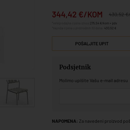
344,42 €/KOM
430,52 
*veleprodajna cijena iznosi
275,54 €/kom + pdv
*najniža cijena u prethodnih 30 dana:
430,52 €
POŠALJITE UPIT
Podsjetnik
Molimo upišite Vašu e-mail adresu
NAPOMENA:
Za navedeni proizvod poša