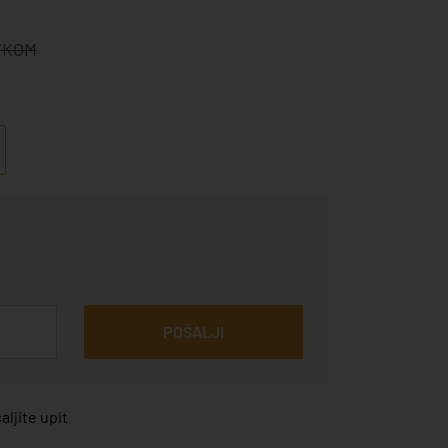
€/KOM
POŠALJI
ljite upit