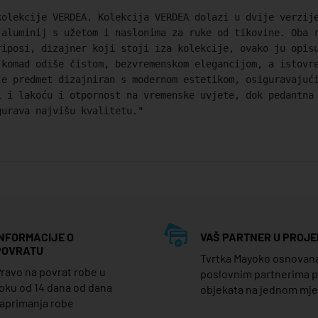
olekcije VERDEA.‎ Kolekcija VERDEA dolazi u dvije verzij
aluminij s užetom i naslonima za ruke od tikovine.‎ Oba 
riposi, dizajner koji stoji iza kolekcije, ovako ju opis
 komad odiše čistom, bezvremenskom elegancijom, a istovr
je predmet dizajniran s modernom estetikom, osiguravajuć
i i lakoću i otpornost na vremenske uvjete, dok pedantna
gurava najvišu kvalitetu."
INFORMACIJE O
VAŠ PARTNER U PROJE
POVRATU
Tvrtka Mayoko osnovana j
ravo na povrat robe u
poslovnim partnerima 
oku od 14 dana od dana
objekata na jednom mj
aprimanja robe