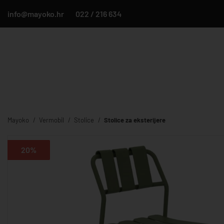
info@mayoko.hr
022 / 216 634
Mayoko
Vermobil
Stolice
Stolice za eksterijere
20%