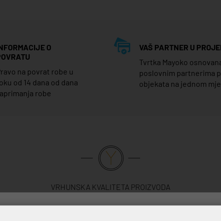
INFORMACIJE O
VAŠ PARTNER U PROJE
POVRATU
Tvrtka Mayoko osnovana j
ravo na povrat robe u
poslovnim partnerima 
oku od 14 dana od dana
objekata na jednom mj
aprimanja robe
VRHUNSKA KVALITETA PROIZVODA