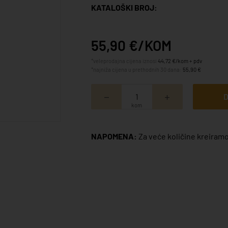
KATALOŠKI BROJ:
55,90 €/KOM
*veleprodajna cijena iznosi
44,72 €/kom + pdv
*najniža cijena u prethodnih 30 dana:
55,90 €
D
kom
NAPOMENA:
Za veće količine kreiramo