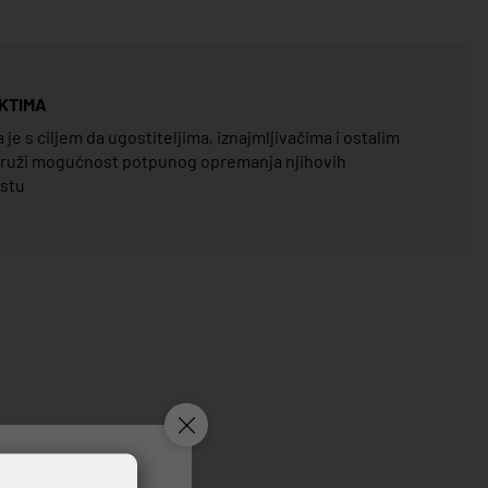
KTIMA
e s ciljem da ugostiteljima, iznajmljivačima i ostalim
pruži mogućnost potpunog opremanja njihovih
estu