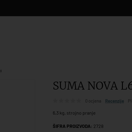
i
SUMA NOVA L6
0 ocjena
Recenzije
Pi
6,3 kg, strojno pranje
ŠIFRA PROIZVODA:
2728