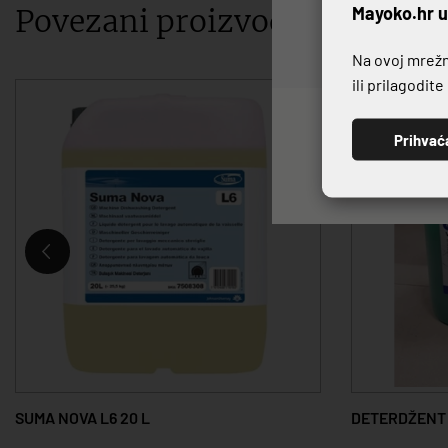
P
Mayoko.hr u
Povezani proizvodi
Na ovoj mrežno
ili prilagodit
Prihvać
SUMA NOVA L6 20 L
DETERDŽENT 