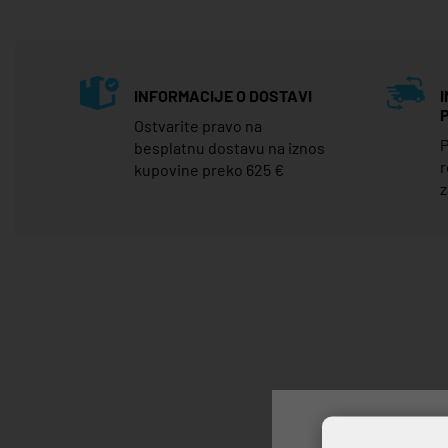
INFORMACIJE O DOSTAVI
Ostvarite pravo na
P
besplatnu dostavu na iznos
r
kupovine preko 625 €
z