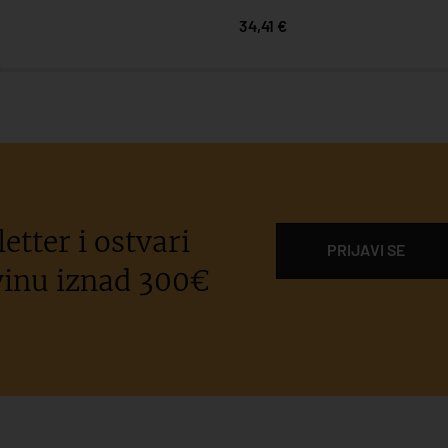
34,41 €
etter i ostvari
PRIJAVI SE
inu iznad 300€