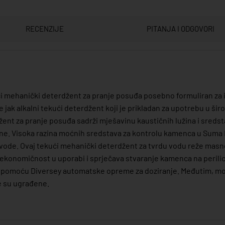
RECENZIJE
PITANJA I ODGOVORI
i mehanički deterdžent za pranje posuđa posebno formuliran za i
 jak alkalni tekući deterdžent koji je prikladan za upotrebu u ši
žent za pranje posuđa sadrži mješavinu kaustičnih lužina i sreds
tine. Visoka razina moćnih sredstava za kontrolu kamenca u Suma 
vode. Ovaj tekući mehanički deterdžent za tvrdu vodu reže masn
ekonomičnost u uporabi i sprječava stvaranje kamenca na perilic
 pomoću Diversey automatske opreme za doziranje. Međutim, može
e su ugrađene.