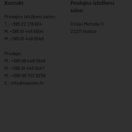
Kontakt
Prodajno izložbeni
salon
Prodajno izložbeni salon:
T.:
+385 22 216 634
Ćirila i Metoda 11
M. +385 91 446 5504
22211 Vodice
M: +385 91 446 5548
Prodaja:
M.:
+385 99 446 5548
M:
+385 91 446 554
7
M.:
+385 99 702 8258
E.:
info@mayoko.
hr