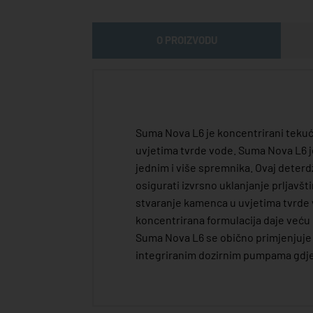
O PROIZVODU
Suma Nova L6 je koncentrirani tekuć
uvjetima tvrde vode. Suma Nova L6 je
jednim i više spremnika. Ovaj deterd
osigurati izvrsno uklanjanje prljavš
stvaranje kamenca u uvjetima tvrde 
koncentrirana formulacija daje veću 
Suma Nova L6 se obično primjenjuje
integriranim dozirnim pumpama gdj