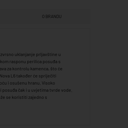
O BRANDU
zvrsno uklanjanje prljavštine u
rokom rasponu perilica posuđa s
tava za kontrolu kamenca, što će
Nova L6 također će spriječiti
oću i osušenu hranu. Visoko
i posuđa čak i u uvjetima tvrde vode.
 se koristiti zajedno s