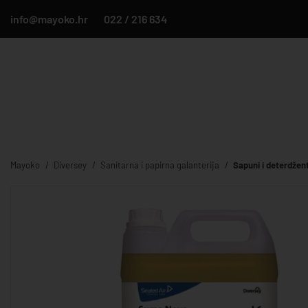
info@mayoko.hr
022 / 216 634
Mayoko
Diversey
Sanitarna i papirna galanterija
Sapuni i deterdžent