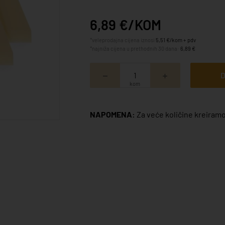
6,89 €/KOM
*veleprodajna cijena iznosi
5,51 €/kom + pdv
*najniža cijena u prethodnih 30 dana:
6,89 €
D
kom
NAPOMENA:
Za veće količine kreiramo