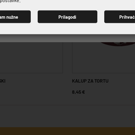
am nužne
Prilagodi
Prihva
PRIJAVI SE
SKI
KALUP ZA TORTU
8,45 €