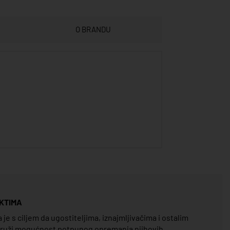
O BRANDU
KTIMA
e s ciljem da ugostiteljima, iznajmljivačima i ostalim
pruži mogućnost potpunog opremanja njihovih