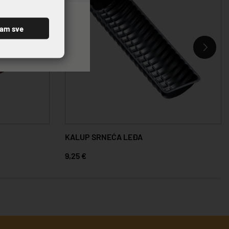
ćam sve
KALUP SRNEĆA LEĐA
9,25 €