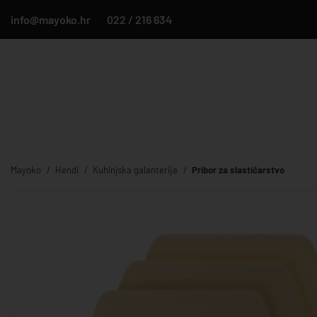
info@mayoko.hr
022 / 216 634
Mayoko
Hendi
Kuhinjska galanterija
Pribor za slastičarstvo