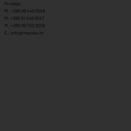
Prodaja:
M.:
+385 99 446 5548
M:
+385 91 446 554
7
M.:
+385 99 702 8258
E.:
info@mayoko.
hr