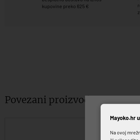
r
kupovine preko 625 €
z
Povezani proizvodi
P
Mayoko.hr u
Na ovoj mrežno
ili prilagodit