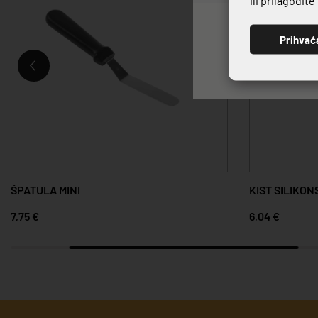
Prihvać
ŠPATULA MINI
KIST SILIKON
7,75 €
6,04 €