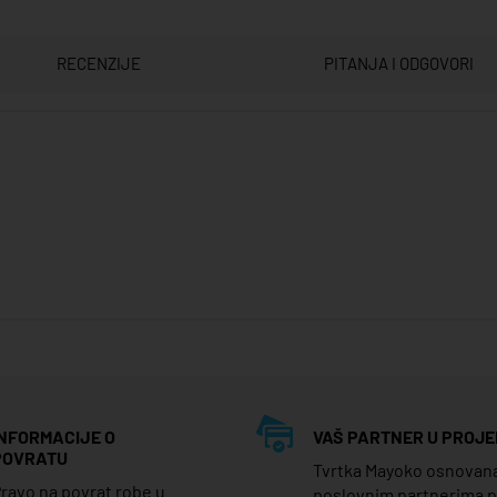
RECENZIJE
PITANJA I ODGOVORI
INFORMACIJE O
VAŠ PARTNER U PROJE
POVRATU
Tvrtka Mayoko osnovana j
ravo na povrat robe u
poslovnim partnerima 