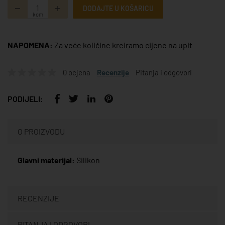
DODAJTE U KOŠARICU
kom
NAPOMENA:
Za veće količine kreiramo cijene na upit
0 ocjena
Recenzije
Pitanja i odgovori
PODIJELI:
O PROIZVODU
Glavni materijal:
Silikon
RECENZIJE
PITANJA I ODGOVORI