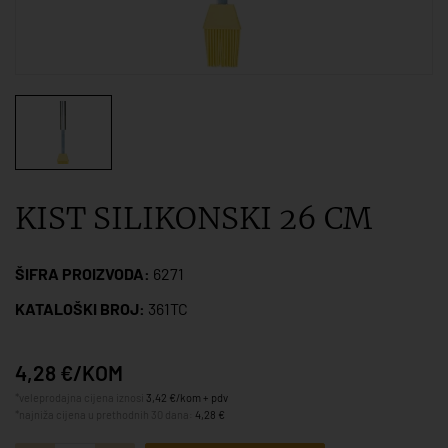
KIST SILIKONSKI 26 CM
ŠIFRA PROIZVODA:
6271
KATALOŠKI BROJ:
361TC
4,28 €/KOM
*veleprodajna cijena iznosi
3,42 €/kom + pdv
*najniža cijena u prethodnih 30 dana:
4,28 €