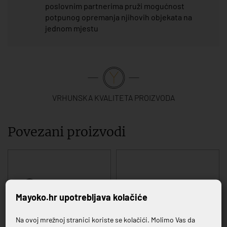
poslovnim partnerima pruži mogućnost
potpunog opremanja njihovih objekata na
jednom mjestu
VRHUNSKA KVALITETA PROIZVODA
Povezani proizvodi
Mayoko.hr upotrebljava kolačiće
Na ovoj mrežnoj stranici koriste se kolačići. Molimo Vas da