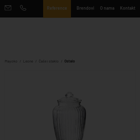
Reference
Brendovi
O nama
Kontakt
Mayoko
Leone
Čaše i staklo
Ostalo