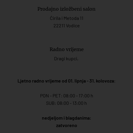
Prodajno izložbeni salon
Ćirila i Metoda 11
22211 Vodice
Radno vrijeme
Dragi kupci,
Ljetno radno vrijeme od 01. lipnja - 31. kolovoza
:
PON - PET: 08:00 - 17:00 h
SUB: 08:00 - 13:00 h
nedjeljom i blagdanima:
zatvoreno