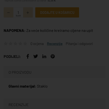
*najniža cijena u prethodnih 30 dana:
10,35 €
DODAJTE U KOŠARICU
kom
NAPOMENA:
Za veće količine kreiramo cijene na upit
0 ocjena
Recenzije
Pitanja i odgovori
PODIJELI:
O PROIZVODU
Glavni materijal:
Staklo
RECENZIJE