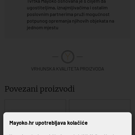
Tvrtka Mayoko osnovana je s ciljem da
ugostiteljima, iznajmljivačima i ostalim
poslovnim partnerima pruži mogućnost
potpunog opremanja njihovih objekata na
jednom mjestu
VRHUNSKA KVALITETA PROIZVODA
Povezani proizvodi
Mayoko.hr upotrebljava kolačiće