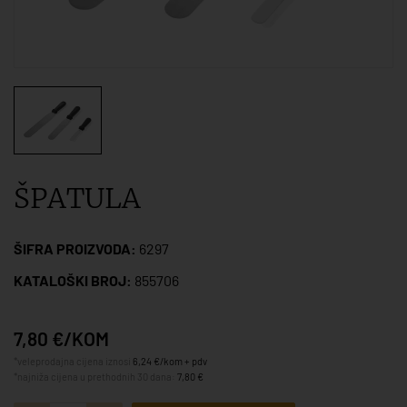
ŠPATULA
ŠIFRA PROIZVODA:
6297
KATALOŠKI BROJ:
855706
7,80 €/KOM
*veleprodajna cijena iznosi
6,24 €/kom + pdv
*najniža cijena u prethodnih 30 dana:
7,80 €