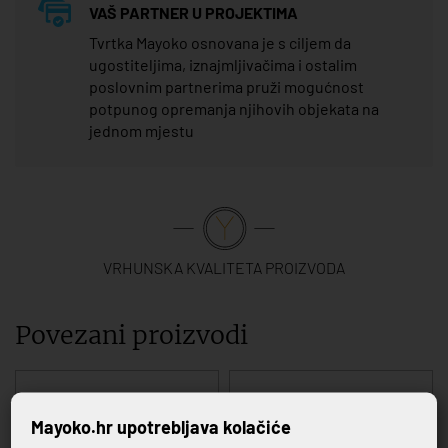
VAŠ PARTNER U PROJEKTIMA
Tvrtka Mayoko osnovana je s ciljem da
ugostiteljima, iznajmljivačima i ostalim
poslovnim partnerima pruži mogućnost
potpunog opremanja njihovih objekata na
jednom mjestu
VRHUNSKA KVALITETA PROIZVODA
Povezani proizvodi
Mayoko.hr upotrebljava kolačiće