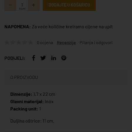
DODAJTE U KOŠARICU
kom
NAPOMENA:
Za veće količine kreiramo cijene na upit
0 ocjena
Recenzije
Pitanja i odgovori
PODIJELI:
O PROIZVODU
Dimenzije:
1,7 x 22 cm
Glavni materijal:
Inox
Packing unit:
1
Duljina oštrice: 11 cm.