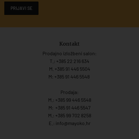
PRIJAVI SE
Kontakt
Prodajno izložbeni salon:
T.:
+385 22 216 634
M. +385 91 446 5504
M: +385 91 446 5548
Prodaja:
M.:
+385 99 446 5548
M:
+385 91 446 554
7
M.:
+385 99 702 8258
E.:
info@mayoko.
hr