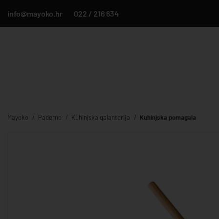
info@mayoko.hr
022 / 216 634
Mayoko
Paderno
Kuhinjska galanterija
Kuhinjska pomagala