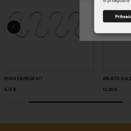
Prihvać
KUKA ZA MESO 4/1
GNJEČILICA 
5,13 €
12,00 €