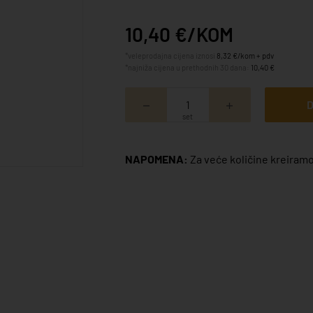
10,40 €/KOM
*veleprodajna cijena iznosi
8,32 €/kom + pdv
*najniža cijena u prethodnih 30 dana:
10,40 €
D
set
NAPOMENA:
Za veće količine kreiramo