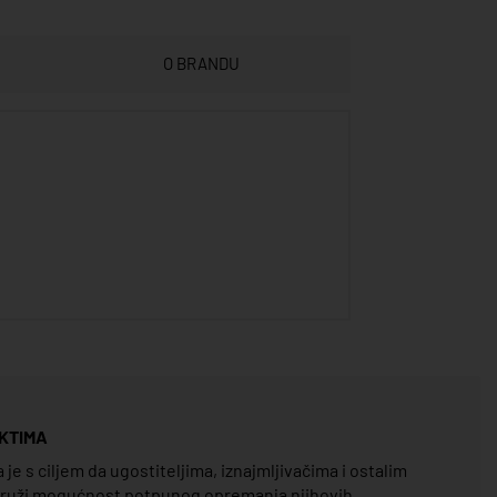
O BRANDU
KTIMA
e s ciljem da ugostiteljima, iznajmljivačima i ostalim
pruži mogućnost potpunog opremanja njihovih