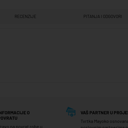
RECENZIJE
PITANJA I ODGOVORI
INFORMACIJE O
VAŠ PARTNER U PROJE
POVRATU
Tvrtka Mayoko osnovana j
ravo na povrat robe u
poslovnim partnerima 