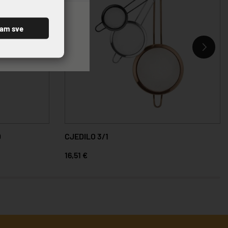
ćam sve
0
CJEDILO 3/1
16,51 €