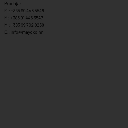
Prodaja:
M.:
+385 99 446 5548
M:
+385 91 446 554
7
M.:
+385 99 702 8258
E.:
info@mayoko.
hr