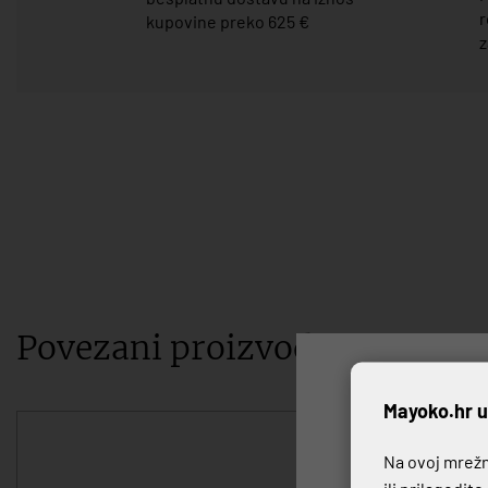
r
kupovine preko 625 €
z
Povezani proizvodi
P
Mayoko.hr u
Na ovoj mrežno
ili prilagodit