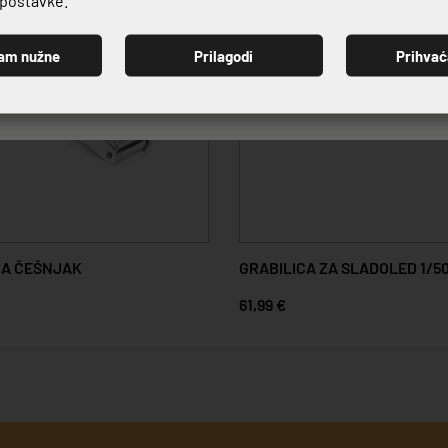
am nužne
Prilagodi
Prihva
PRIJAVI SE
ZA ČEŠNJAK
GRABILICA ZA SLADOLED 1/5
61,99 €