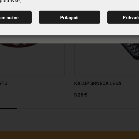
am nužne
Prilagodi
Prihva
PRIJAVI SE
RTU
KALUP SRNEĆA LEĐA
9,25 €