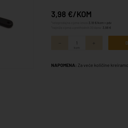
3,98 €/KOM
*veleprodajna cijena iznosi
3,18 €/kom + pdv
*najniža cijena u prethodnih 30 dana:
3,98 €
D
kom
NAPOMENA:
Za veće količine kreiramo