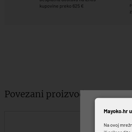
r
kupovine preko 625 €
z
Povezani proizvodi
P
Mayoko.hr u
Na ovoj mrežno
ili prilagodit