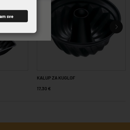
ćam sve
KALUP ZA KUGLOF
17,30 €