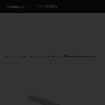
info@mayoko.hr
022 / 216 634
Mayoko
Leone
Kuhinjska galanterija
Pribor za slastičarstvo