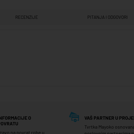
RECENZIJE
PITANJA I ODGOVORI
INFORMACIJE O
VAŠ PARTNER U PROJE
POVRATU
Tvrtka Mayoko osnovana j
ravo na povrat robe u
poslovnim partnerima 