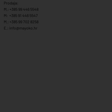
Prodaja:
M.:
+385 99 446 5548
M:
+385 91 446 554
7
M.:
+385 99 702 8258
E.:
info@mayoko.
hr