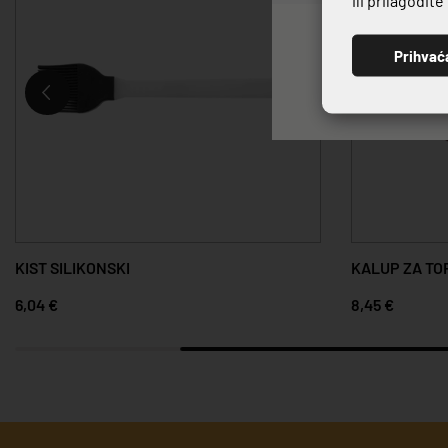
Prihvać
KIST SILIKONSKI
KALUP ZA TO
6,04 €
8,45 €