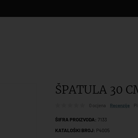
ŠPATULA 30 C
0 ocjena
Recenzije
Pi
ŠIFRA PROIZVODA:
7133
KATALOŠKI BROJ:
P4005