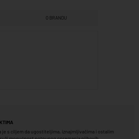
O BRANDU
KTIMA
e s ciljem da ugostiteljima, iznajmljivačima i ostalim
pruži mogućnost potpunog opremanja njihovih