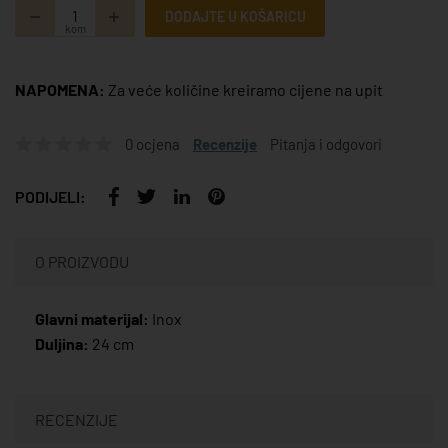
DODAJTE U KOŠARICU
kom
NAPOMENA:
Za veće količine kreiramo cijene na upit
0 ocjena
Recenzije
Pitanja i odgovori
PODIJELI:
O PROIZVODU
Glavni materijal:
Inox
Duljina:
24 cm
RECENZIJE