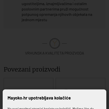
ugostiteljima, iznajmljivačima i ostalim
poslovnim partnerima pruži mogućnost
potpunog opremanja njihovih objekata na
jednom mjestu
VRHUNSKA KVALITETA PROIZVODA
Povezani proizvodi
Mayoko.hr upotrebljava kolačiće
Na ovoj mrežnoj stranici koriste se kolačići. Molimo Vas da