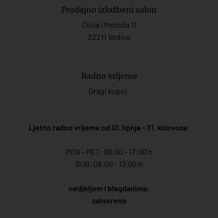
Prodajno izložbeni salon
Ćirila i Metoda 11
22211 Vodice
Radno vrijeme
Dragi kupci,
Ljetno radno vrijeme od 01. lipnja - 31. kolovoza
:
PON - PET: 08:00 - 17:00 h
SUB: 08:00 - 13:00 h
nedjeljom i blagdanima:
zatvoreno