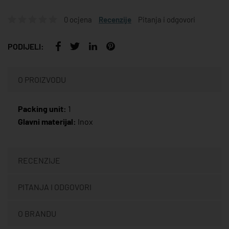
0 ocjena
Recenzije
Pitanja i odgovori
PODIJELI:
O PROIZVODU
Packing unit:
1
Glavni materijal:
Inox
RECENZIJE
PITANJA I ODGOVORI
O BRANDU