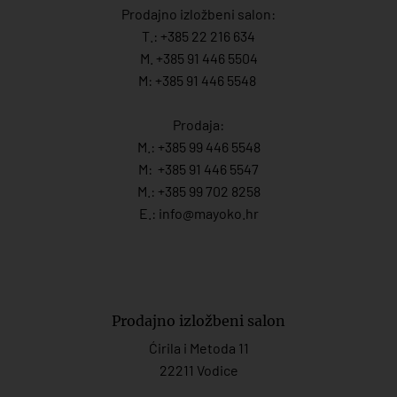
Prodajno izložbeni salon:
T.:
+385 22 216 634
M. +385 91 446 5504
M: +385 91 446 5548
Prodaja:
M.:
+385 99 446 5548
M:
+385 91 446 554
7
M.:
+385 99 702 8258
E.:
info@mayoko.
hr
Prodajno izložbeni salon
Ćirila i Metoda 11
22211 Vodice