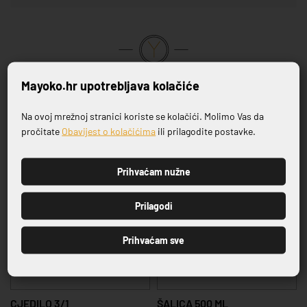
VRHUNSKA KVALITETA PROIZVODA
Mayoko.hr upotrebljava kolačiće
Na ovoj mrežnoj stranici koriste se kolačići. Molimo Vas da
Povezani proizvodi
Prijavite se na naš newsletter
pročitate
Obavijest o kolačićima
ili prilagodite postavke.
Prihvaćam nužne
PRIJAVI SE
Prilagodi
Prihvaćam sve
CJEDILO 3/1
ŠALICA 500 ML