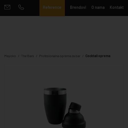
Reference
Brendovi
O nama
Kontakt
Mayoko
The Bars
Profesionalna oprema za bar
Cocktail oprema