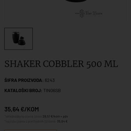
SHAKER COBBLER 500 ML
ŠIFRA PROIZVODA:
6243
KATALOŠKI BROJ:
TIN06SB
35,64 €/KOM
*veleprodajna cijena iznosi
28,51 €/kom + pdv
*najniža cijena u prethodnih 30 dana:
35,64 €