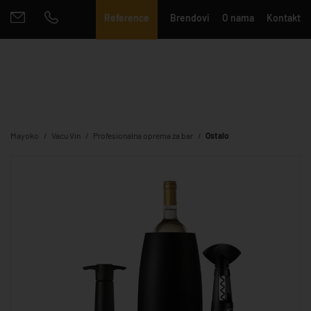
Reference
Brendovi
O nama
Kontakt
Mayoko
Vacu Vin
Profesionalna oprema za bar
Ostalo