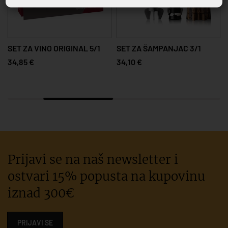
SET ZA VINO ORIGINAL 5/1
SET ZA ŠAMPANJAC 3/1
34,85 €
34,10 €
Prijavi se na naš newsletter i
ostvari 15% popusta na kupovinu
iznad 300€
PRIJAVI SE