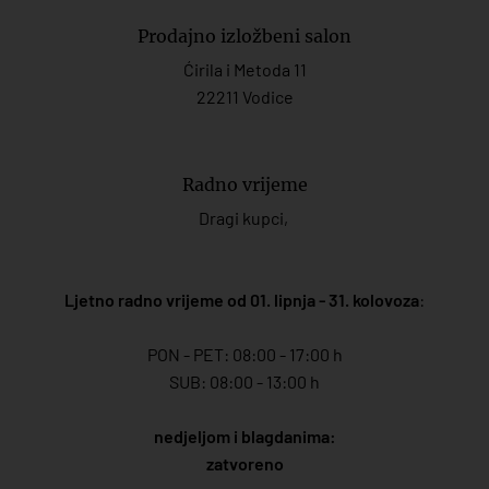
Prodajno izložbeni salon
Ćirila i Metoda 11
22211 Vodice
Radno vrijeme
Dragi kupci,
Ljetno radno vrijeme od 01. lipnja - 31. kolovoza
:
PON - PET: 08:00 - 17:00 h
SUB: 08:00 - 13:00 h
nedjeljom i blagdanima:
zatvoreno