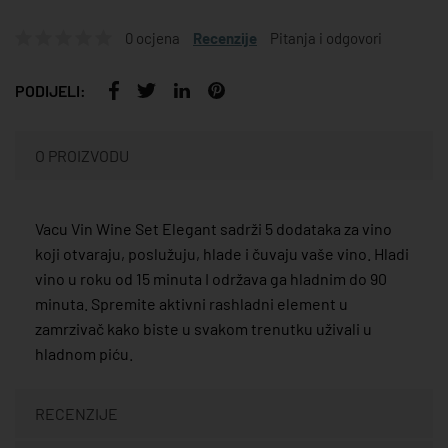
0 ocjena
Recenzije
Pitanja i odgovori
PODIJELI:
O PROIZVODU
Vacu Vin Wine Set Elegant sadrži 5 dodataka za vino
koji otvaraju, poslužuju, hlade i čuvaju vaše vino. Hladi
vino u roku od 15 minuta I održava ga hladnim do 90
minuta. Spremite aktivni rashladni element u
zamrzivač kako biste u svakom trenutku uživali u
hladnom piću.
RECENZIJE