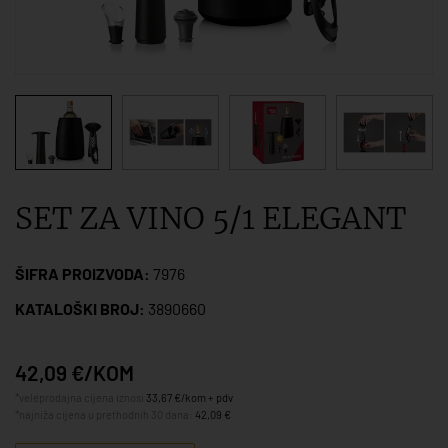
SET ZA VINO 5/1 ELEGANT
ŠIFRA PROIZVODA:
7976
KATALOŠKI BROJ:
3890660
42,09 €/KOM
*veleprodajna cijena iznosi
33,67 €/kom + pdv
*najniža cijena u prethodnih 30 dana:
42,09 €