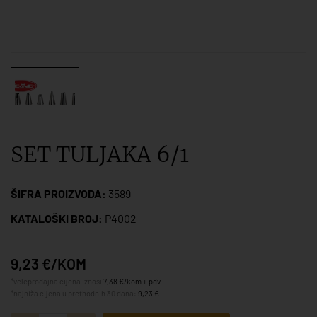
SET TULJAKA 6/1
ŠIFRA PROIZVODA:
3589
KATALOŠKI BROJ:
P4002
9,23 €/KOM
*veleprodajna cijena iznosi
7,38 €/kom + pdv
*najniža cijena u prethodnih 30 dana:
9,23 €