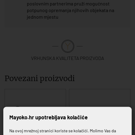
poslovnim partnerima pruži mogućnost
potpunog opremanja njihovih objekata na
jednom mjestu
VRHUNSKA KVALITETA PROIZVODA
Povezani proizvodi
Mayoko.hr upotrebljava kolačiće
Na ovoj mrežnoj stranici koriste se kolačići. Molimo Vas da