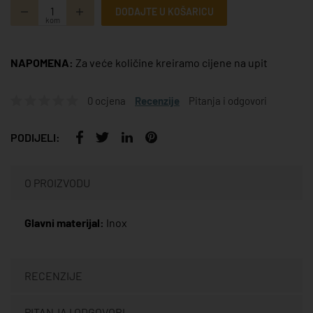
DODAJTE U KOŠARICU
kom
NAPOMENA:
Za veće količine kreiramo cijene na upit
0 ocjena
Recenzije
Pitanja i odgovori
PODIJELI:
O PROIZVODU
Glavni materijal:
Inox
RECENZIJE
PITANJA I ODGOVORI