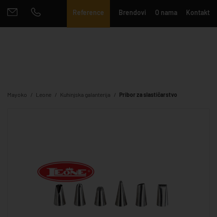
Reference
Brendovi
O nama
Kontakt
Mayoko
Leone
Kuhinjska galanterija
Pribor za slastičarstvo