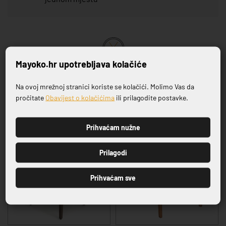
Mayoko.hr upotrebljava kolačiće
VRHUNSKA KVALITETA PROIZVODA
Na ovoj mrežnoj stranici koriste se kolačići. Molimo Vas da
Prijavite se na naš newsletter
pročitate
Obavijest o kolačićima
ili prilagodite postavke.
Povezani proizvodi
Prihvaćam nužne
NOVO
PRIJAVI SE
Prilagodi
Prihvaćam sve