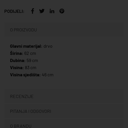
PODIJELI:
O PROIZVODU
Glavni materijal:
drvo
Širina:
62 cm
Dubina:
59 cm
Visina:
83 cm
Visina sjedišta:
46 cm
RECENZIJE
PITANJA I ODGOVORI
O BRANDU