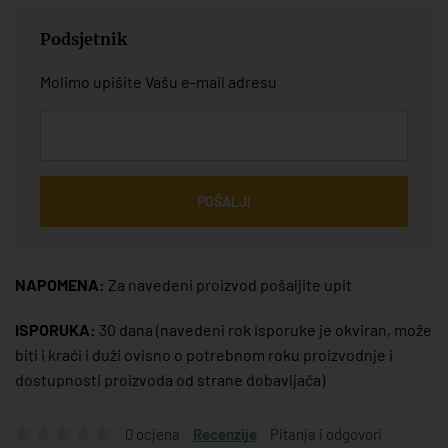
Podsjetnik
Molimo upišite Vašu e-mail adresu
POŠALJI
NAPOMENA:
Za navedeni proizvod pošaljite upit
ISPORUKA:
30 dana
(navedeni rok isporuke je okviran, može
biti i kraći i duži ovisno o potrebnom roku proizvodnje i
dostupnosti proizvoda od strane dobavljača)
0 ocjena
Recenzije
Pitanja i odgovori