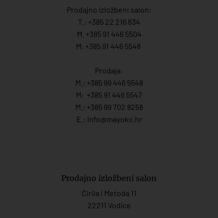
Prodajno izložbeni salon:
T.:
+385 22 216 634
M. +385 91 446 5504
M: +385 91 446 5548
Prodaja:
M.:
+385 99 446 5548
M:
+385 91 446 554
7
M.:
+385 99 702 8258
E.:
info@mayoko.
hr
Prodajno izložbeni salon
Ćirila i Metoda 11
22211 Vodice