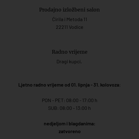
Prodajno izložbeni salon
Ćirila i Metoda 11
22211 Vodice
Radno vrijeme
Dragi kupci,
Ljetno radno vrijeme od 01. lipnja - 31. kolovoza
:
PON - PET: 08:00 - 17:00 h
SUB: 08:00 - 13:00 h
nedjeljom i blagdanima:
zatvoreno