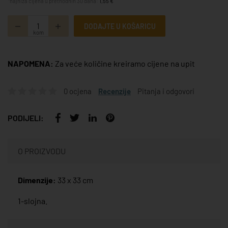
*najniža cijena u prethodnih 30 dana:
1,55 €
DODAJTE U KOŠARICU
kom
NAPOMENA:
Za veće količine kreiramo cijene na upit
0 ocjena
Recenzije
Pitanja i odgovori
PODIJELI:
O PROIZVODU
Dimenzije:
33 x 33 cm
1-slojna.