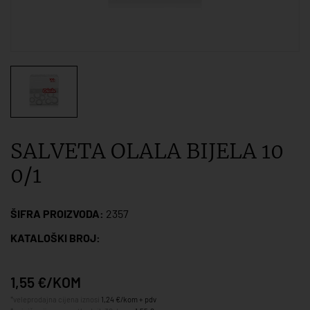
SALVETA OLALA BIJELA 10
0/1
ŠIFRA PROIZVODA:
2357
KATALOŠKI BROJ:
1,55 €/KOM
*veleprodajna cijena iznosi
1,24 €/kom + pdv