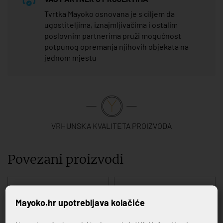
Tvrtka Mayoko osnovana je s ciljem da
ugostiteljima, iznajmljivačima i ostalim
poslovnim partnerima pruži mogućnost
potpunog opremanja njihovih objekata na
jednom mjestu
VRHUNSKA KVALITETA PROIZVODA
Povezani proizvodi
Mayoko.hr upotrebljava kolačiće