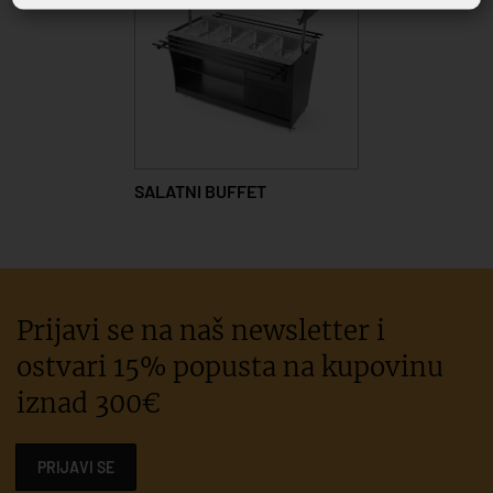
SALATNI BUFFET
Prijavi se na naš newsletter i
ostvari 15% popusta na kupovinu
iznad 300€
PRIJAVI SE