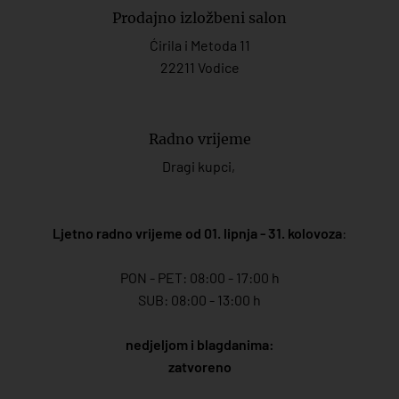
Prodajno izložbeni salon
Ćirila i Metoda 11
22211 Vodice
Radno vrijeme
Dragi kupci,
Ljetno radno vrijeme od 01. lipnja - 31. kolovoza
:
PON - PET: 08:00 - 17:00 h
SUB: 08:00 - 13:00 h
nedjeljom i blagdanima:
zatvoreno