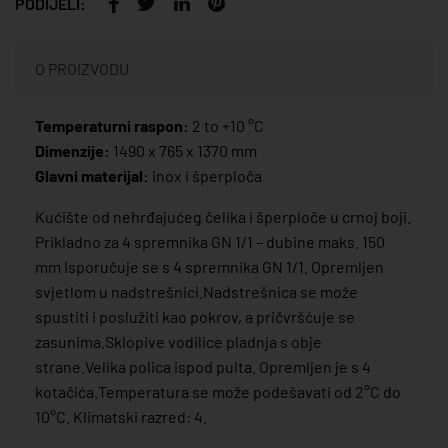
PODIJELI:
O PROIZVODU
Temperaturni raspon:
2 to +10 °C
Dimenzije:
1490 x 765 x 1370 mm
Glavni materijal:
inox i šperploča
Kućište od nehrđajućeg čelika i šperploče u crnoj boji.
Prikladno za 4 spremnika GN 1/1 – dubine maks. 150
mm Isporučuje se s 4 spremnika GN 1/1. Opremljen
svjetlom u nadstrešnici.Nadstrešnica se može
spustiti i poslužiti kao pokrov, a pričvršćuje se
zasunima.Sklopive vodilice pladnja s obje
strane.Velika polica ispod pulta. Opremljen je s 4
kotačića.Temperatura se može podešavati od 2°C do
10°C. Klimatski razred: 4.