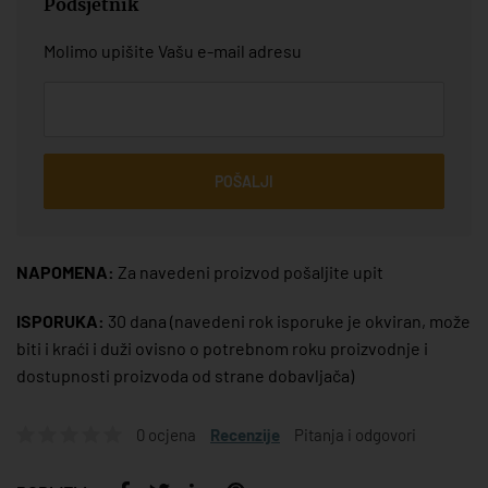
Podsjetnik
Molimo upišite Vašu e-mail adresu
POŠALJI
NAPOMENA:
Za navedeni proizvod pošaljite upit
ISPORUKA:
30 dana
(navedeni rok isporuke je okviran, može
biti i kraći i duži ovisno o potrebnom roku proizvodnje i
dostupnosti proizvoda od strane dobavljača)
0 ocjena
Recenzije
Pitanja i odgovori