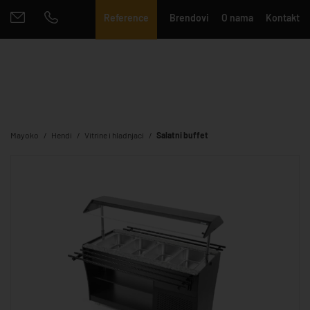
Reference
Brendovi
O nama
Kontakt
Mayoko
Hendi
Vitrine i hladnjaci
Salatni buffet