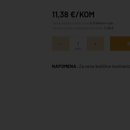
11,38 €/KOM
*veleprodajna cijena iznosi
9,10 €/kom + pdv
*najniža cijena u prethodnih 30 dana:
11,38 €
D
kom
NAPOMENA:
Za veće količine kreiramo