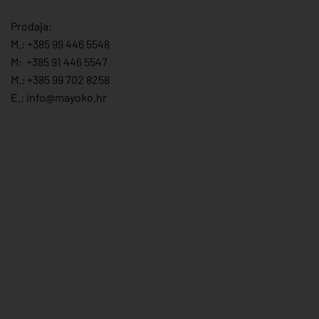
Prodaja:
M.:
+385 99 446 5548
M:
+385 91 446 554
7
M.:
+385 99 702 8258
E.:
info@mayoko.
hr