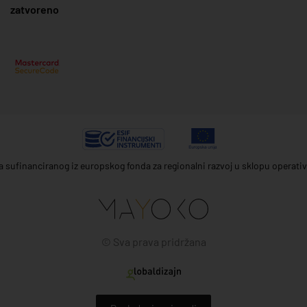
zatvoreno
ta sufinanciranog iz europskog fonda za regionalni razvoj u sklopu operat
© Sva prava pridržana