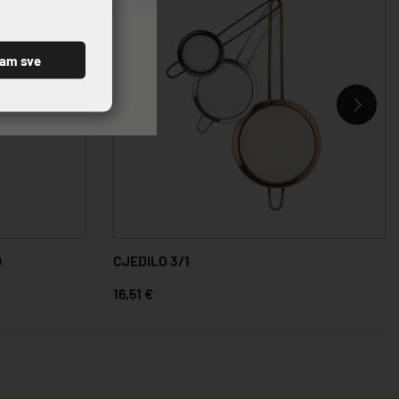
ćam sve
0
CJEDILO 3/1
16,51 €