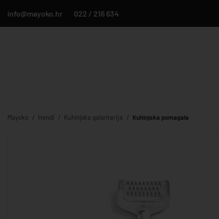
info@mayoko.hr
022 / 216 634
Mayoko
Hendi
Kuhinjska galanterija
Kuhinjska pomagala