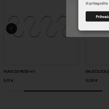
ili prilagodit
Prihvać
KUKA ZA MESO 4/1
GNJEČILICA 
5,13 €
12,00 €