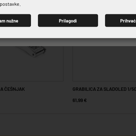
e postavke.
am nužne
Prilagodi
Prihva
PRIJAVI SE
ZA ČEŠNJAK
GRABILICA ZA SLADOLED 1/5
61,99 €