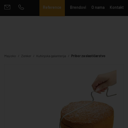
Reference
Brendovi
O nama
Kontakt
Mayoko
Zenker
Kuhinjska galanterija
Pribor za slastičarstvo