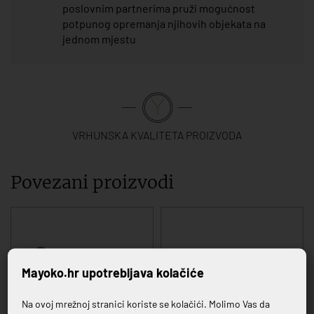
poslovnim partnerima pruži mogućnost
potpunog opremanja njihovih objekata na
jednom mjestu
VRHUNSKA KVALITETA PROIZVODA
Povezani proizvodi
Mayoko.hr upotrebljava kolačiće
Na ovoj mrežnoj stranici koriste se kolačići. Molimo Vas da