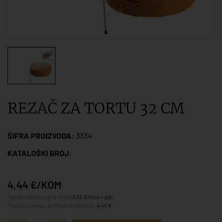
REZAČ ZA TORTU 32 CM
ŠIFRA PROIZVODA:
3334
KATALOŠKI BROJ:
4,44 €/KOM
*veleprodajna cijena iznosi
3,55 €/kom + pdv
*najniža cijena u prethodnih 30 dana:
4,44 €