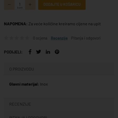
DODAJTE U KOŠARICU
kom
NAPOMENA:
Za veće količine kreiramo cijene na upit
0 ocjena
Recenzije
Pitanja i odgovori
PODIJELI:
O PROIZVODU
Glavni materijal:
Inox
RECENZIJE
PITANJA I ODGOVORI