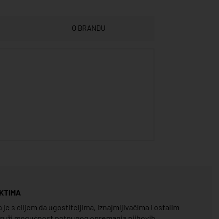
O BRANDU
KTIMA
e s ciljem da ugostiteljima, iznajmljivačima i ostalim
pruži mogućnost potpunog opremanja njihovih