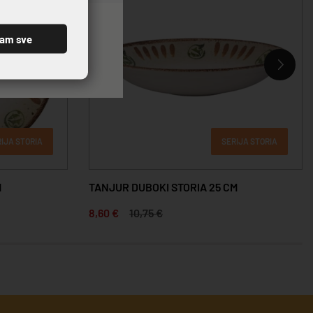
ćam sve
IJA STORIA
SERIJA STORIA
M
TANJUR DUBOKI STORIA 25 CM
8,60 €
10,75 €