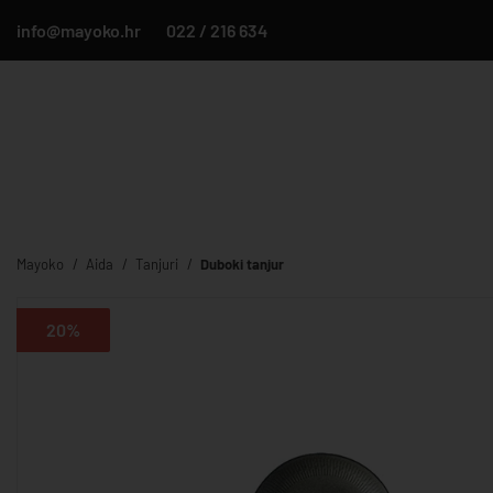
info@mayoko.hr
022 / 216 634
Mayoko
Aida
Tanjuri
Duboki tanjur
20%