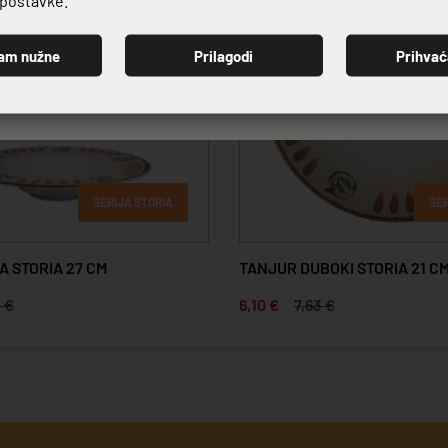
am nužne
Prilagodi
Prihva
PRIJAVI SE
SERIJA STORIA
SER
A STORIA 27 CM
TANJUR DUBOKI STORIA 21 C
 €
6,10 €
7,63 €