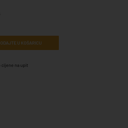
M
ODAJTE U KOŠARICU
 cijene na upit