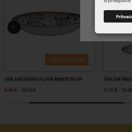
Prihvać
SERIJA FLUER AMBER
TANJUR DUBOKI FLUER AMBER 25 CM
TANJUR PAST
8,60 €
10,75 €
10,10 €
12,63