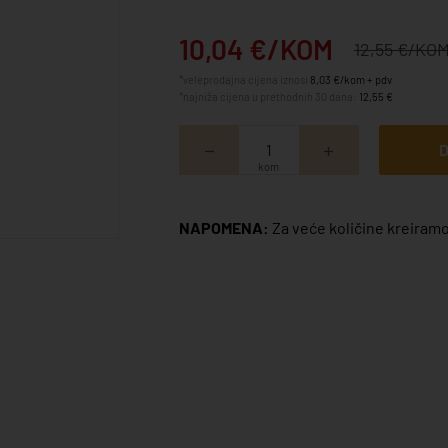
10,04 €/KOM
12,55 €/KO
*veleprodajna cijena iznosi
8,03 €/kom + pdv
*najniža cijena u prethodnih 30 dana:
12,55 €
D
kom
NAPOMENA:
Za veće količine kreiramo