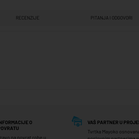
RECENZIJE
PITANJA I ODGOVORI
INFORMACIJE O
VAŠ PARTNER U PROJE
POVRATU
Tvrtka Mayoko osnovana j
ravo na povrat robe u
poslovnim partnerima 