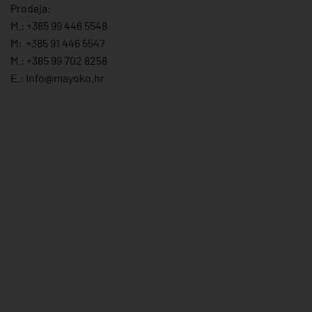
Prodaja:
M.:
+385 99 446 5548
M:
+385 91 446 554
7
M.:
+385 99 702 8258
E.:
info@mayoko.
hr