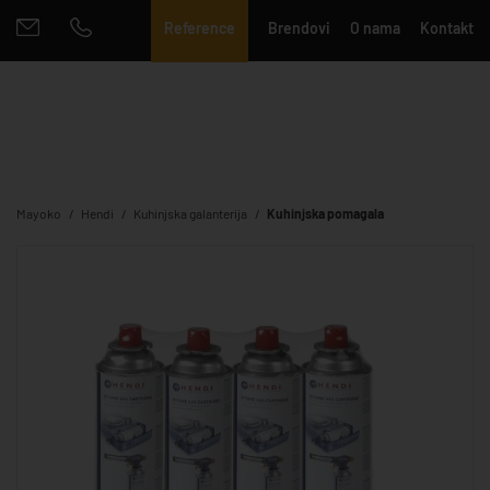
Reference
Brendovi
O nama
Kontakt
Mayoko
Hendi
Kuhinjska galanterija
Kuhinjska pomagala