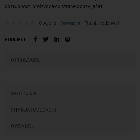
dostupnosti proizvoda od strane dobavljača)
0 ocjena
Recenzije
Pitanja i odgovori
PODIJELI:
O PROIZVODU
RECENZIJE
PITANJA I ODGOVORI
O BRANDU