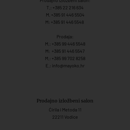
Prodajno izložbeni salon:
T.:
+385 22 216 634
M. +385 91 446 5504
M: +385 91 446 5548
Prodaja:
M.:
+385 99 446 5548
M:
+385 91 446 554
7
M.:
+385 99 702 8258
E.:
info@mayoko.
hr
Prodajno izložbeni salon
Ćirila i Metoda 11
22211 Vodice