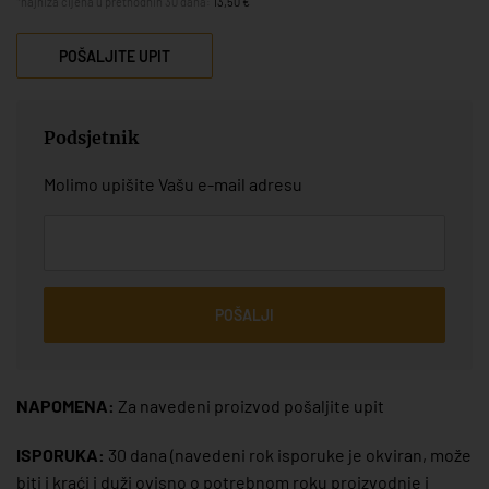
*najniža cijena u prethodnih 30 dana:
13,50 €
POŠALJITE UPIT
Podsjetnik
Molimo upišite Vašu e-mail adresu
POŠALJI
NAPOMENA:
Za navedeni proizvod pošaljite upit
ISPORUKA:
30 dana
(navedeni rok isporuke je okviran, može
biti i kraći i duži ovisno o potrebnom roku proizvodnje i