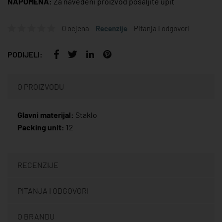
NAPOMENA:
Za navedeni proizvod pošaljite upit
0 ocjena
Recenzije
Pitanja i odgovori
PODIJELI:
O PROIZVODU
Glavni materijal:
Staklo
Packing unit:
12
RECENZIJE
PITANJA I ODGOVORI
O BRANDU