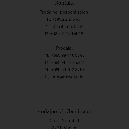
Kontakt
Prodajno izložbeni salon:
T.:
+385 22 216 634
M. +385 91 446 5504
M: +385 91 446 5548
Prodaja:
M.:
+385 99 446 5548
M:
+385 91 446 554
7
M.:
+385 99 702 8258
E.:
info@mayoko.
hr
Prodajno izložbeni salon
Ćirila i Metoda 11
22211 Vodice