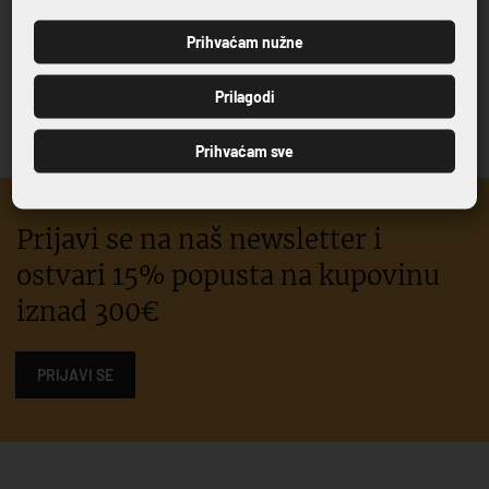
ČAŠA VINO ESSENTIAL
ČAŠA VINO ESSENTIAL
GOBLET 43CL
GOBLET 54 CL
Prihvaćam nužne
4,80 €
5,00 €
PRIJAVI SE
Prilagodi
Prihvaćam sve
Prijavi se na naš newsletter i
ostvari 15% popusta na kupovinu
iznad 300€
PRIJAVI SE