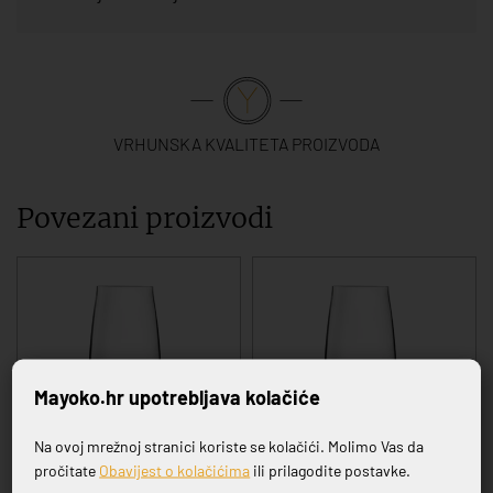
VRHUNSKA KVALITETA PROIZVODA
Povezani proizvodi
Mayoko.hr upotrebljava kolačiće
Na ovoj mrežnoj stranici koriste se kolačići. Molimo Vas da
Prijavite se na naš newsletter
SERIJA ESSENTIAL
SERIJA ESSENTIAL
pročitate
Obavijest o kolačićima
ili prilagodite postavke.