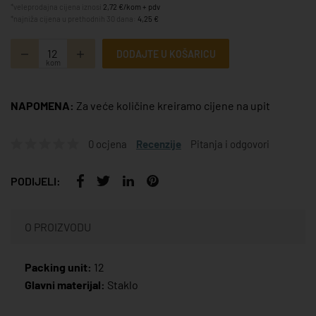
*veleprodajna cijena iznosi
2,72 €/kom + pdv
*najniža cijena u prethodnih 30 dana:
4,25 €
DODAJTE U KOŠARICU
kom
NAPOMENA:
Za veće količine kreiramo cijene na upit
0 ocjena
Recenzije
Pitanja i odgovori
PODIJELI:
O PROIZVODU
Packing unit:
12
Glavni materijal:
Staklo