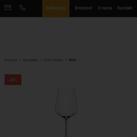
Reference
Brendovi
O nama
Kontakt
Mayoko
Spiegelau
Čaše i staklo
Vino
20%