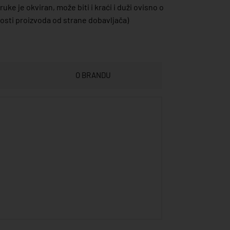
uke je okviran, može biti i kraći i duži ovisno o
sti proizvoda od strane dobavljača)
O BRANDU