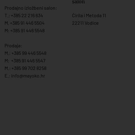
salon
Prodajno izložbeni salon:
T.:
+385 22 216 634
Ćirila i Metoda 11
M. +385 91 446 5504
22211 Vodice
M: +385 91 446 5548
Prodaja:
M.:
+385 99 446 5548
M:
+385 91 446 554
7
M.:
+385 99 702 8258
E.:
info@mayoko.
hr