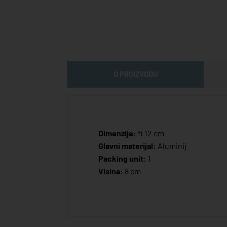
O PROIZVODU
Dimenzije:
fi 12 cm
Glavni materijal:
Aluminij
Packing unit:
1
Visina:
8 cm