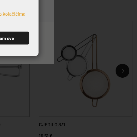
o kolačićima
ćam sve
0
CJEDILO 3/1
16,51 €