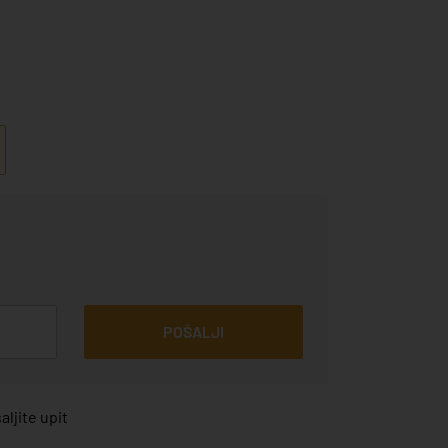
POŠALJI
ljite upit