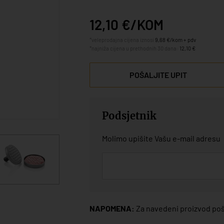
12,10 €/KOM
*veleprodajna cijena iznosi
9,68 €/kom + pdv
*najniža cijena u prethodnih 30 dana:
12,10 €
POŠALJITE UPIT
Podsjetnik
Molimo upišite Vašu e-mail adresu
NAPOMENA:
Za navedeni proizvod poša