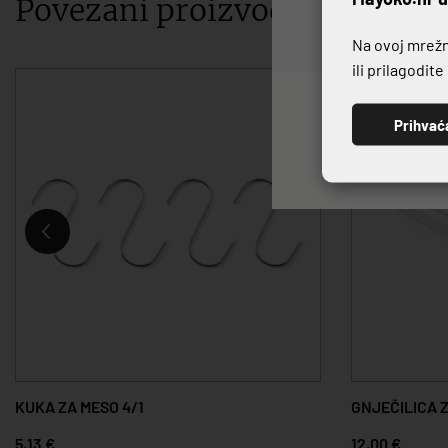
Povezani proizvodi
Na ovoj mrežno
ili prilagodit
Prihvać
KUKA ZA MESO 4/1
GNJEČILICA 
5,13 €
12,00 €