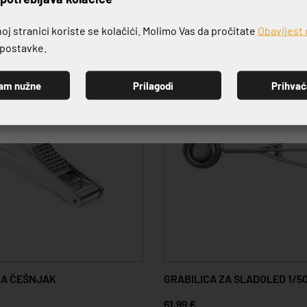
j stranici koriste se kolačići. Molimo Vas da pročitate
Obavijest 
e postavke.
am nužne
Prilagodi
Prihva
PRIJAVI SE
ZA ČEŠNJAK
GRABILICA ZA SLADOLED 1/5
61,99 €