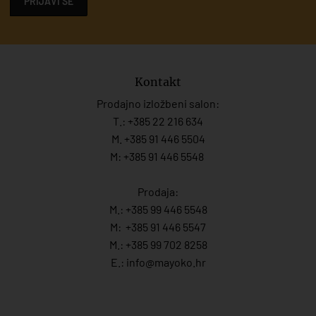
PRIJAVI SE
Kontakt
Prodajno izložbeni salon:
T.:
+385 22 216 634
M. +385 91 446 5504
M: +385 91 446 5548
Prodaja:
M.:
+385 99 446 5548
M:
+385 91 446 554
7
M.:
+385 99 702 8258
E.:
info@mayoko.
hr