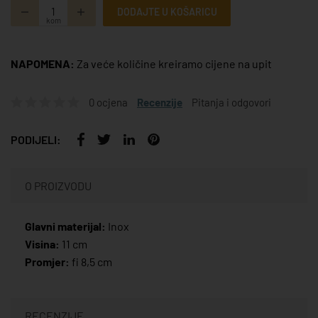
DODAJTE U KOŠARICU
kom
NAPOMENA:
Za veće količine kreiramo cijene na upit
0 ocjena
Recenzije
Pitanja i odgovori
PODIJELI:
O PROIZVODU
Glavni materijal:
Inox
Visina:
11 cm
Promjer:
fi 8,5 cm
RECENZIJE