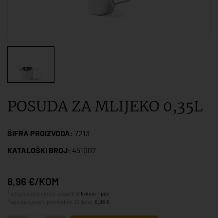
POSUDA ZA MLIJEKO 0,35L
ŠIFRA PROIZVODA:
7213
KATALOŠKI BROJ:
451007
8,96 €/KOM
*veleprodajna cijena iznosi
7,17 €/kom + pdv
*najniža cijena u prethodnih 30 dana:
8,96 €