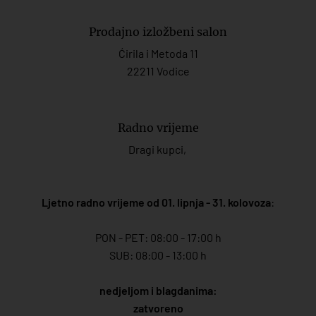
Prodajno izložbeni salon
Ćirila i Metoda 11
22211 Vodice
Radno vrijeme
Dragi kupci,
Ljetno radno vrijeme od 01. lipnja - 31. kolovoza
:
PON - PET: 08:00 - 17:00 h
SUB: 08:00 - 13:00 h
nedjeljom i blagdanima:
zatvoreno