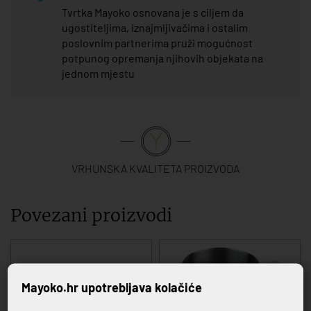
Tvrtka Mayoko osnovana je s ciljem da
ugostiteljima, iznajmljivačima i ostalim
poslovnim partnerima pruži mogućnost
potpunog opremanja njihovih objekata na
jednom mjestu
VRHUNSKA KVALITETA PROIZVODA
Povezani proizvodi
Mayoko.hr upotrebljava kolačiće