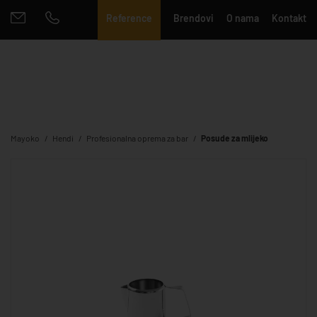
Reference
Brendovi
O nama
Kontakt
Mayoko
Hendi
Profesionalna oprema za bar
Posude za mlijeko