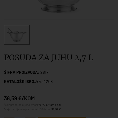
POSUDA ZA JUHU 2,7 L
ŠIFRA PROIZVODA:
2817
KATALOŠKI BROJ:
434208
36,59 €/KOM
*veleprodajna cijena iznosi
29,27 €/kom + pdv
*najniža cijena u prethodnih 30 dana:
36,59 €