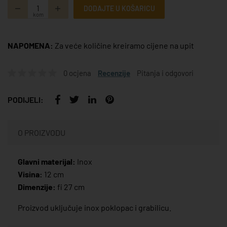
DODAJTE U KOŠARICU
kom
NAPOMENA:
Za veće količine kreiramo cijene na upit
0 ocjena
Recenzije
Pitanja i odgovori
PODIJELI:
O PROIZVODU
Glavni materijal:
Inox
Visina:
12 cm
Dimenzije:
fi 27 cm
Proizvod uključuje inox poklopac i grabilicu.