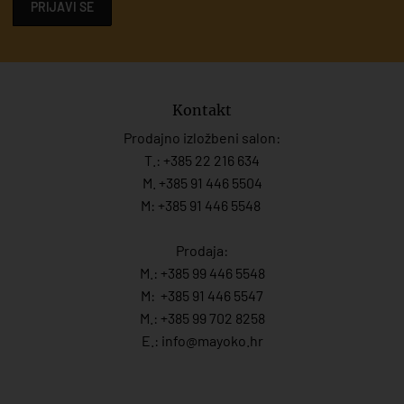
PRIJAVI SE
Kontakt
Prodajno izložbeni salon:
T.:
+385 22 216 634
M. +385 91 446 5504
M: +385 91 446 5548
Prodaja:
M.:
+385 99 446 5548
M:
+385 91 446 554
7
M.:
+385 99 702 8258
E.:
info@mayoko.
hr