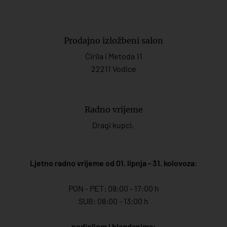
Prodajno izložbeni salon
Ćirila i Metoda 11
22211 Vodice
Radno vrijeme
Dragi kupci,
Ljetno radno vrijeme od 01. lipnja - 31. kolovoza
:
PON - PET: 08:00 - 17:00 h
SUB: 08:00 - 13:00 h
nedjeljom i blagdanima: