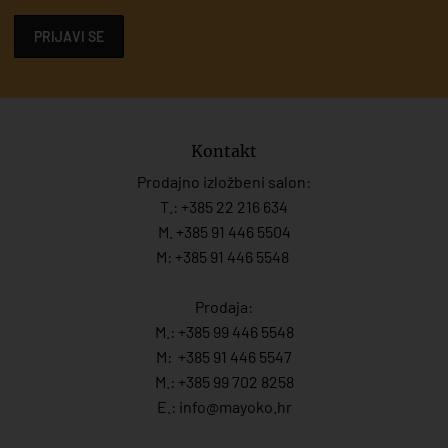
PRIJAVI SE
Kontakt
Prodajno izložbeni salon:
T.:
+385 22 216 634
M. +385 91 446 5504
M: +385 91 446 5548
Prodaja:
M.:
+385 99 446 5548
M:
+385 91 446 554
7
M.:
+385 99 702 8258
E.:
info@mayoko.
hr