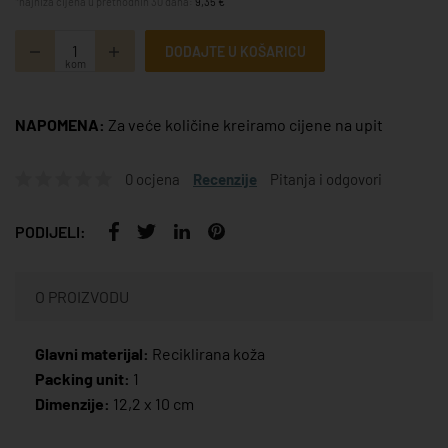
*najniža cijena u prethodnih 30 dana:
9,35 €
DODAJTE U KOŠARICU
kom
NAPOMENA:
Za veće količine kreiramo cijene na upit
0 ocjena
Recenzije
Pitanja i odgovori
PODIJELI:
O PROIZVODU
Glavni materijal:
Reciklirana koža
Packing unit:
1
Dimenzije:
12,2 x 10 cm