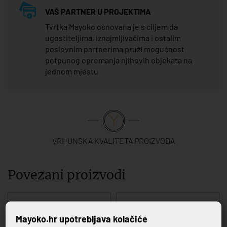
VAŠ PARTNER U PROJEKTIMA
Tvrtka Mayoko osnovana je s ciljem da
ugostiteljima, iznajmljivačima i ostalim
poslovnim partnerima pruži mogućnost
potpunog opremanja njihovih objekata na
jednom mjestu
VRHUNSKA KVALITETA PROIZVODA
Povezani proizvodi
Mayoko.hr upotrebljava kolačiće