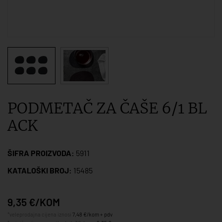
PODMETAČ ZA ČAŠE 6/1 BL
ACK
ŠIFRA PROIZVODA:
5911
KATALOŠKI BROJ:
15485
9,35 €/KOM
*veleprodajna cijena iznosi
7,48 €/kom + pdv