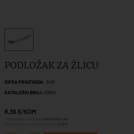
PODLOŽAK ZA ŽLICU
ŠIFRA PROIZVODA:
3491
KATALOŠKI BROJ:
83801
8,36 €/KOM
*veleprodajna cijena iznosi
6,69 €/kom + pdv
*najniža cijena u prethodnih 30 dana:
8,36 €