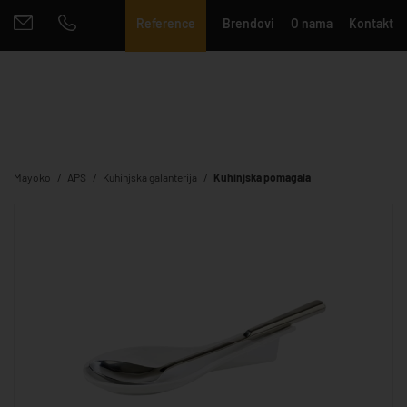
Reference
Brendovi
O nama
Kontakt
Mayoko
APS
Kuhinjska galanterija
Kuhinjska pomagala