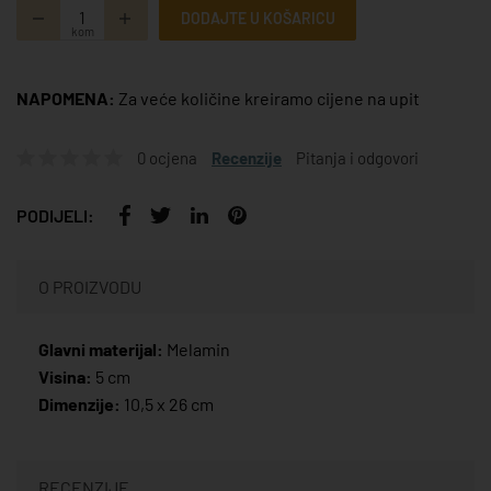
DODAJTE U KOŠARICU
kom
NAPOMENA:
Za veće količine kreiramo cijene na upit
0 ocjena
Recenzije
Pitanja i odgovori
PODIJELI:
O PROIZVODU
Glavni materijal:
Melamin
Visina:
5 cm
Dimenzije:
10,5 x 26 cm
RECENZIJE