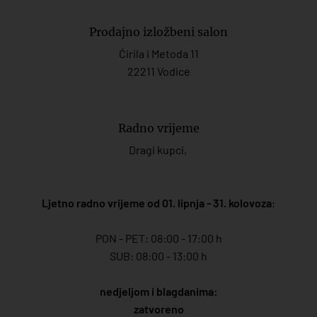
Prodajno izložbeni salon
Ćirila i Metoda 11
22211 Vodice
Radno vrijeme
Dragi kupci,
Ljetno radno vrijeme od 01. lipnja - 31. kolovoza
:
PON - PET: 08:00 - 17:00 h
SUB: 08:00 - 13:00 h
nedjeljom i blagdanima:
zatvoreno