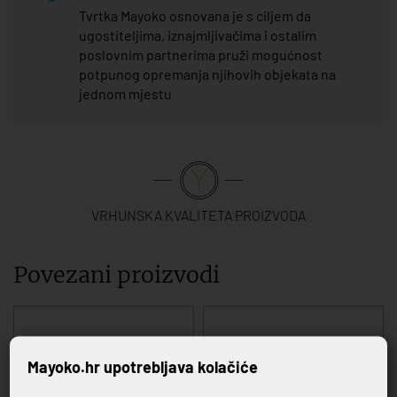
Tvrtka Mayoko osnovana je s ciljem da
ugostiteljima, iznajmljivačima i ostalim
poslovnim partnerima pruži mogućnost
potpunog opremanja njihovih objekata na
jednom mjestu
VRHUNSKA KVALITETA PROIZVODA
Povezani proizvodi
Mayoko.hr upotrebljava kolačiće