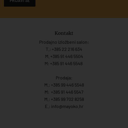
PRIJAVI SE
Kontakt
Prodajno izložbeni salon:
T.:
+385 22 216 634
M. +385 91 446 5504
M: +385 91 446 5548
Prodaja:
M.:
+385 99 446 5548
M:
+385 91 446 554
7
M.:
+385 99 702 8258
E.:
info@mayoko.
hr