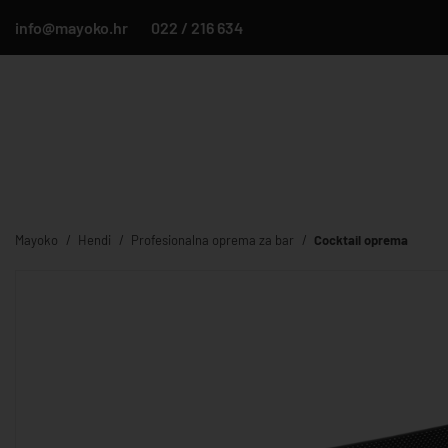
info@mayoko.hr
022 / 216 634
Mayoko
Hendi
Profesionalna oprema za bar
Cocktail oprema