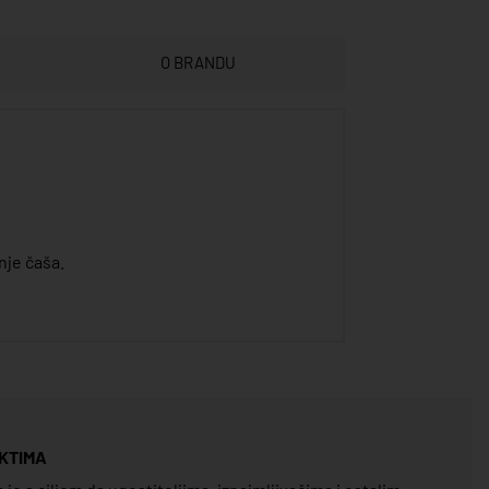
O BRANDU
nje čaša.
KTIMA