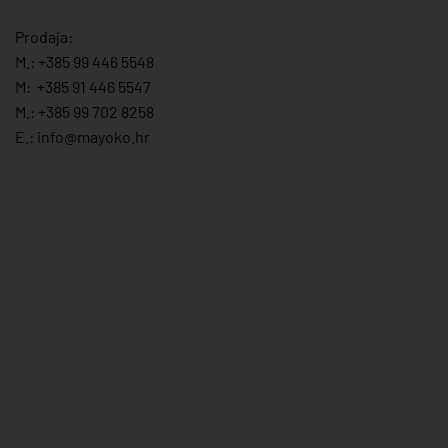
Prodaja:
M.:
+385 99 446 5548
M:
+385 91 446 554
7
M.:
+385 99 702 8258
E.:
info@mayoko.
hr