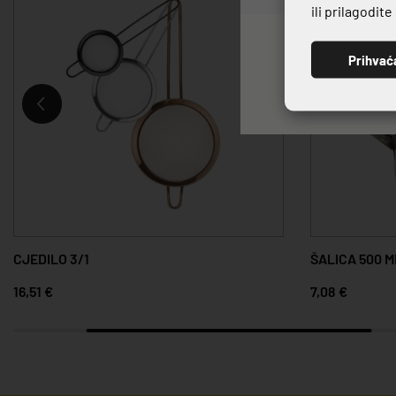
ili prilagodit
Prihvać
CJEDILO 3/1
ŠALICA 500 M
16,51 €
7,08 €