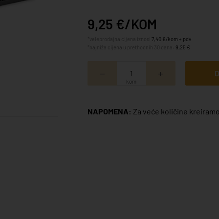
9,25 €/KOM
*veleprodajna cijena iznosi
7,40 €/kom + pdv
*najniža cijena u prethodnih 30 dana:
9,25 €
D
kom
NAPOMENA:
Za veće količine kreiramo