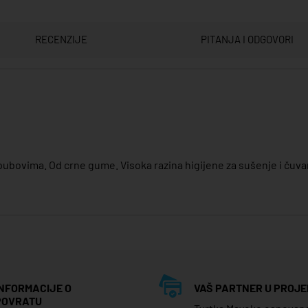
RECENZIJE
PITANJA I ODGOVORI
pubovima. Od crne gume. Visoka razina higijene za sušenje i čuva
INFORMACIJE O
VAŠ PARTNER U PROJE
POVRATU