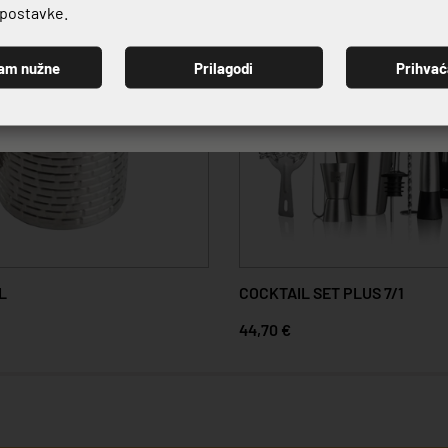
e postavke.
am nužne
Prilagodi
Prihva
PRIJAVI SE
L
COCKTAIL SET PLUS 7/1
44,70 €