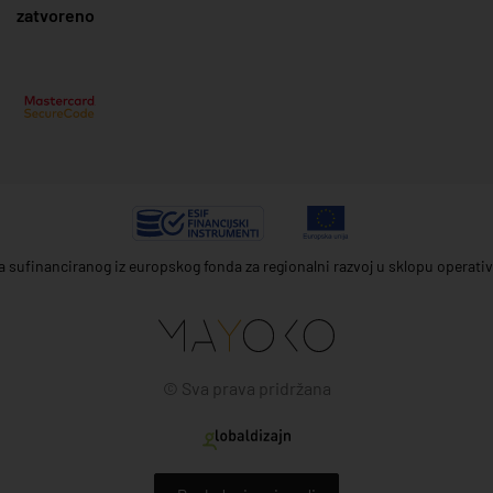
zatvoreno
ta sufinanciranog iz europskog fonda za regionalni razvoj u sklopu operat
© Sva prava pridržana