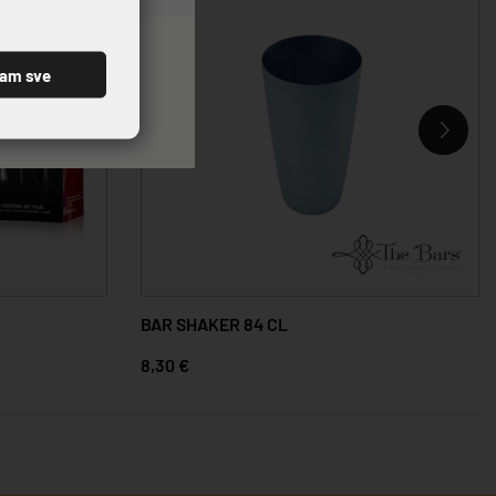
ćam sve
BAR SHAKER 84 CL
8,30 €