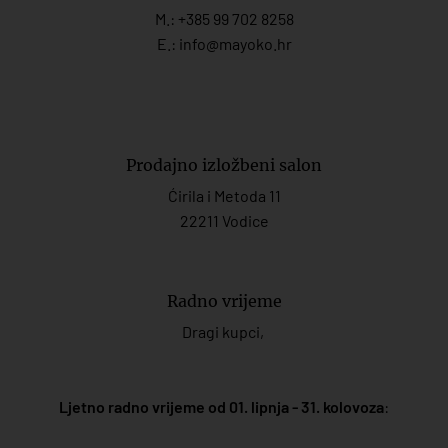
M.:
+385 99 702 8258
E.:
info@mayoko.
hr
Prodajno izložbeni salon
Ćirila i Metoda 11
22211 Vodice
Radno vrijeme
Dragi kupci,
Ljetno radno vrijeme od 01. lipnja - 31. kolovoza
: