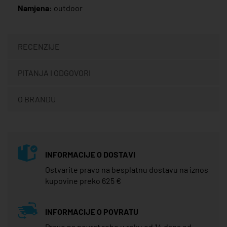
Namjena:
outdoor
RECENZIJE
PITANJA I ODGOVORI
O BRANDU
INFORMACIJE O DOSTAVI
Ostvarite pravo na besplatnu dostavu na iznos
kupovine preko 625 €
INFORMACIJE O POVRATU
Pravo na povrat robe u roku od 14 dana od