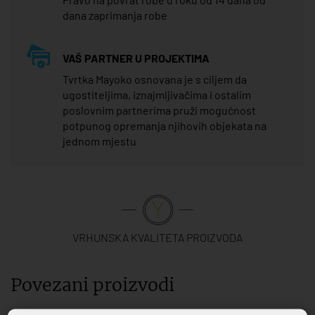
dana zaprimanja robe
VAŠ PARTNER U PROJEKTIMA
Tvrtka Mayoko osnovana je s ciljem da
ugostiteljima, iznajmljivačima i ostalim
poslovnim partnerima pruži mogućnost
potpunog opremanja njihovih objekata na
jednom mjestu
VRHUNSKA KVALITETA PROIZVODA
Povezani proizvodi