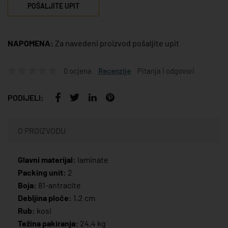
POŠALJITE UPIT
NAPOMENA:
Za navedeni proizvod pošaljite upit
0 ocjena
Recenzije
Pitanja i odgovori
PODIJELI:
O PROIZVODU
Glavni materijal:
laminate
Packing unit:
2
Boja:
81-antracite
Debljina ploče:
1,2 cm
Rub:
kosi
Težina pakiranja:
24,4 kg