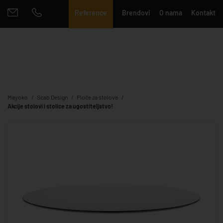
Reference
Brendovi
O nama
Kontakt
Mayoko
Scab Design
Ploče za stolove
Akcije stolovi i stolice za ugostiteljstvo!