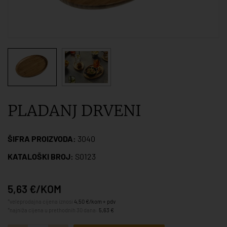
PLADANJ DRVENI
ŠIFRA PROIZVODA:
3040
KATALOŠKI BROJ:
S0123
5,63 €/KOM
*veleprodajna cijena iznosi
4,50 €/kom + pdv
*najniža cijena u prethodnih 30 dana:
5,63 €