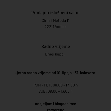
Prodajno izložbeni salon
Ćirila i Metoda 11
22211 Vodice
Radno vrijeme
Dragi kupci,
Ljetno radno vrijeme od 01. lipnja - 31. kolovoza
:
PON - PET: 08:00 - 17:00 h
SUB: 08:00 - 13:00 h
nedjeljom i blagdanima:
zatvoreno