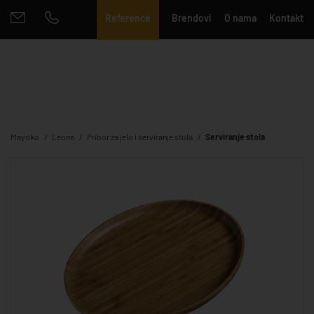
Reference
Brendovi
O nama
Kontakt
Mayoko
Leone
Pribor za jelo i serviranje stola
Serviranje stola