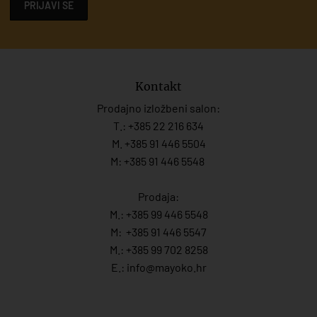
PRIJAVI SE
Kontakt
Prodajno izložbeni salon:
T.:
+385 22 216 634
M. +385 91 446 5504
M: +385 91 446 5548
Prodaja:
M.:
+385 99 446 5548
M:
+385 91 446 554
7
M.:
+385 99 702 8258
E.:
info@mayoko.
hr