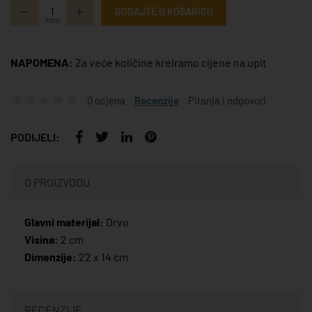
DODAJTE U KOŠARICU
kom
NAPOMENA:
Za veće količine kreiramo cijene na upit
0 ocjena
Recenzije
Pitanja i odgovori
PODIJELI:
O PROIZVODU
Glavni materijal:
Drvo
Visina:
2 cm
Dimenzije:
22 x 14 cm
RECENZIJE