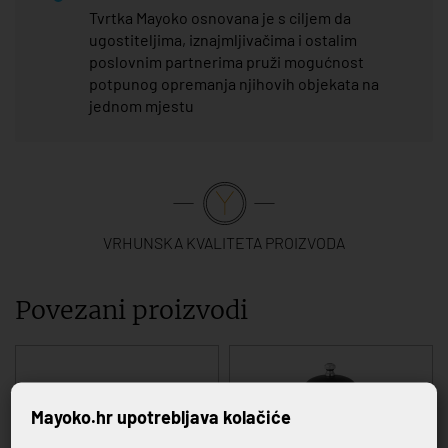
Tvrtka Mayoko osnovana je s ciljem da
ugostiteljima, iznajmljivačima i ostalim
poslovnim partnerima pruži mogućnost
potpunog opremanja njihovih objekata na
jednom mjestu
VRHUNSKA KVALITETA PROIZVODA
Povezani proizvodi
Mayoko.hr upotrebljava kolačiće