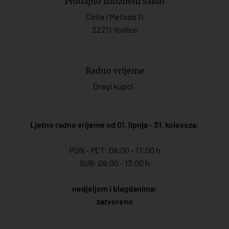
Prodajno izložbeni salon
Ćirila i Metoda 11
22211 Vodice
Radno vrijeme
Dragi kupci,
Ljetno radno vrijeme od 01. lipnja - 31. kolovoza
:
PON - PET: 08:00 - 17:00 h
SUB: 08:00 - 13:00 h
nedjeljom i blagdanima:
zatvoreno