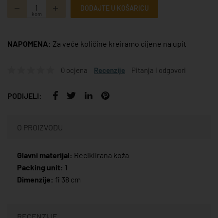
DODAJTE U KOŠARICU
kom
NAPOMENA:
Za veće količine kreiramo cijene na upit
0 ocjena
Recenzije
Pitanja i odgovori
PODIJELI:
O PROIZVODU
Glavni materijal:
Reciklirana koža
Packing unit:
1
Dimenzije:
fi 38 cm
RECENZIJE