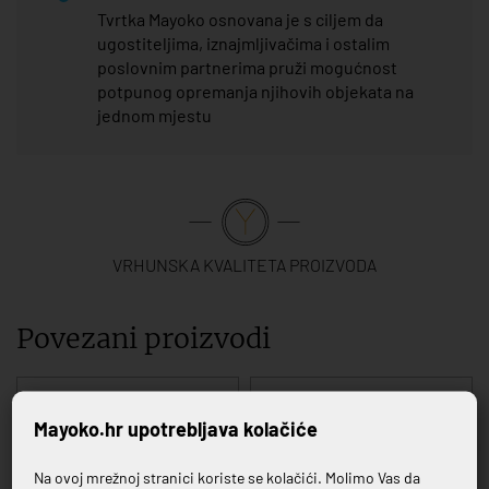
Tvrtka Mayoko osnovana je s ciljem da
ugostiteljima, iznajmljivačima i ostalim
poslovnim partnerima pruži mogućnost
potpunog opremanja njihovih objekata na
jednom mjestu
VRHUNSKA KVALITETA PROIZVODA
Povezani proizvodi
Mayoko.hr upotrebljava kolačiće
Na ovoj mrežnoj stranici koriste se kolačići. Molimo Vas da