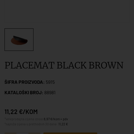
PLACEMAT BLACK BROWN
ŠIFRA PROIZVODA:
5915
KATALOŠKI BROJ:
88981
11,22 €/KOM
*veleprodajna cijena iznosi
8,97 €/kom + pdv
*najniža cijena u prethodnih 30 dana:
11,22 €