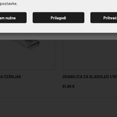
e postavke.
am nužne
Prilagodi
Prihva
PRIJAVI SE
ZA ČEŠNJAK
GRABILICA ZA SLADOLED 1/5
61,99 €