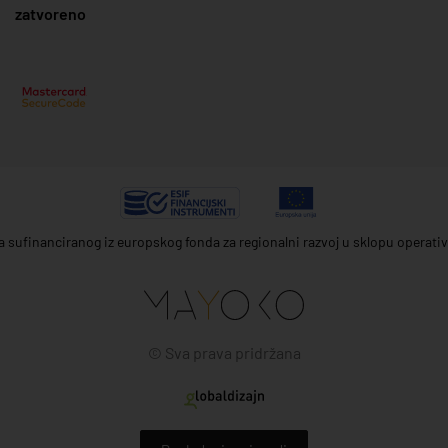
zatvoreno
ta sufinanciranog iz europskog fonda za regionalni razvoj u sklopu operat
© Sva prava pridržana