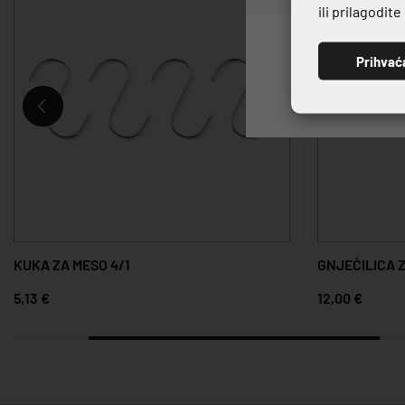
ili prilagodit
Prihvać
KUKA ZA MESO 4/1
GNJEČILICA 
5,13 €
12,00 €