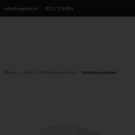
info@mayoko.hr
022 / 216 634
Mayoko
Hendi
Kuhinjska galanterija
Kuhinjska pomagala