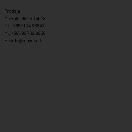
Prodaja:
M.:
+385 99 446 5548
M:
+385 91 446 554
7
M.:
+385 99 702 8258
E.:
info@mayoko.
hr