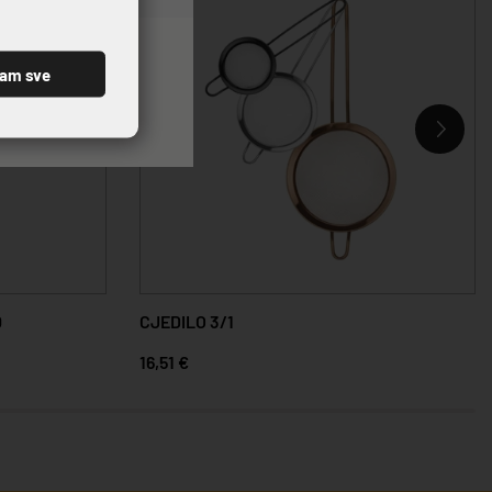
ćam sve
0
CJEDILO 3/1
16,51 €