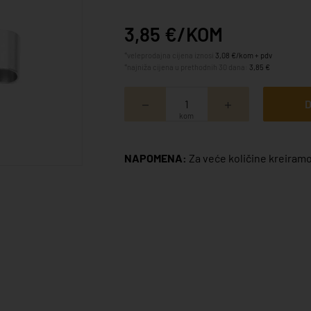
3,85 €/KOM
*veleprodajna cijena iznosi
3,08 €/kom + pdv
*najniža cijena u prethodnih 30 dana:
3,85 €
D
kom
NAPOMENA:
Za veće količine kreiramo