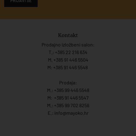
PRIJAVI SE
Kontakt
Prodajno izložbeni salon:
T.:
+385 22 216 634
M. +385 91 446 5504
M: +385 91 446 5548
Prodaja:
M.:
+385 99 446 5548
M:
+385 91 446 554
7
M.:
+385 99 702 8258
E.:
info@mayoko.
hr