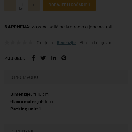
DODAJTE U KOŠARICU
kom
NAPOMENA:
Za veće količine kreiramo cijene na upit
0 ocjena
Recenzije
Pitanja i odgovori
PODIJELI:
O PROIZVODU
Dimenzije:
fi 10 cm
Glavni materijal:
Inox
Packing unit:
1
RECENZIJE