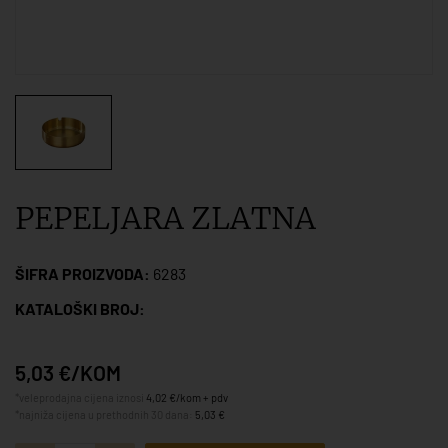
PEPELJARA ZLATNA
ŠIFRA PROIZVODA:
6283
KATALOŠKI BROJ:
5,03 €/KOM
*veleprodajna cijena iznosi
4,02 €/kom + pdv
*najniža cijena u prethodnih 30 dana:
5,03 €