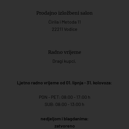
Prodajno izložbeni salon
Ćirila i Metoda 11
22211 Vodice
Radno vrijeme
Dragi kupci,
Ljetno radno vrijeme od 01. lipnja - 31. kolovoza
:
PON - PET: 08:00 - 17:00 h
SUB: 08:00 - 13:00 h
nedjeljom i blagdanima:
zatvoreno