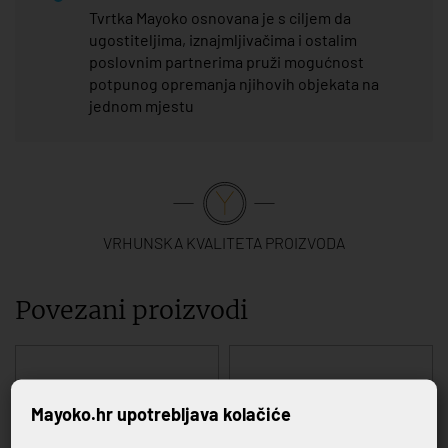
Tvrtka Mayoko osnovana je s ciljem da
ugostiteljima, iznajmljivačima i ostalim
poslovnim partnerima pruži mogućnost
potpunog opremanja njihovih objekata na
jednom mjestu
VRHUNSKA KVALITETA PROIZVODA
Povezani proizvodi
Mayoko.hr upotrebljava kolačiće