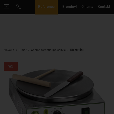
Reference
Brendovi
O nama
Kontakt
Mayoko
Fimar
Aparati za wafle i palačinke
Električni
10%