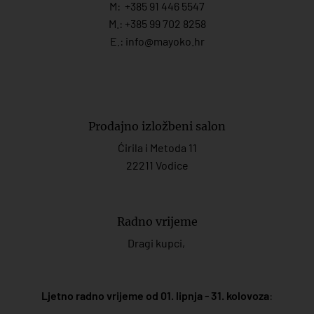
M:
+385 91 446 554
7
M.:
+385 99 702 8258
E.:
info@mayoko.
hr
Prodajno izložbeni salon
Ćirila i Metoda 11
22211 Vodice
Radno vrijeme
Dragi kupci,
Ljetno radno vrijeme od 01. lipnja - 31. kolovoza
: