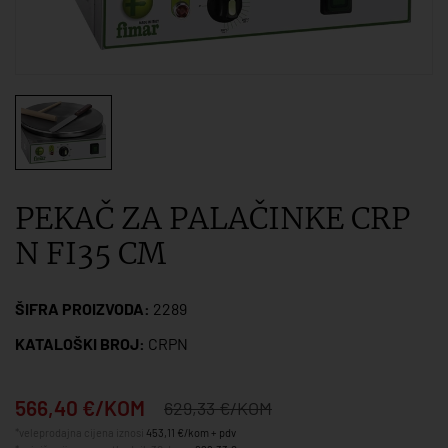
PEKAČ ZA PALAČINKE CRP
N FI35 CM
ŠIFRA PROIZVODA:
2289
KATALOŠKI BROJ:
CRPN
566,40 €/KOM
629,33 €/KOM
*veleprodajna cijena iznosi
453,11 €/kom + pdv