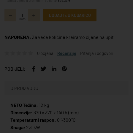
*najniža cijena u prethodnih 30 dana:
629,33 €
DODAJTE U KOŠARICU
kom
NAPOMENA:
Za veće količine kreiramo cijene na upit
0 ocjena
Recenzije
Pitanja i odgovori
PODIJELI:
O PROIZVODU
NETO Težina:
12 kg
Dimenzije:
370 x 370 x 140 h (mm)
Temperaturni raspon:
0°-300°C
Snaga:
2,4 kW