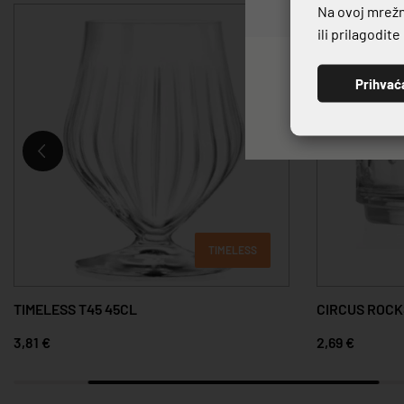
Na ovoj mrežno
ili prilagodit
Prihvać
TIMELESS
TIMELESS T45 45CL
CIRCUS ROCK
3,81 €
2,69 €