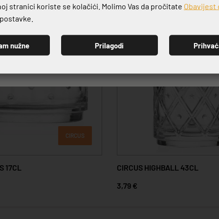
j stranici koriste se kolačići. Molimo Vas da pročitate
Obavijest 
e postavke.
am nužne
Prilagodi
Prihva
PRIJAVI SE
CIRCUS
S 17CL
CIRCUS HIGHBALL 43CL
3,79 €