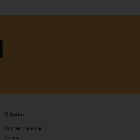
O nama
Kontaktirajte nas
O nama