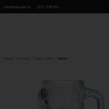
info@mayoko.hr
022 / 216 634
Mayoko
Arcoroc
Čaše i staklo
Kokteli