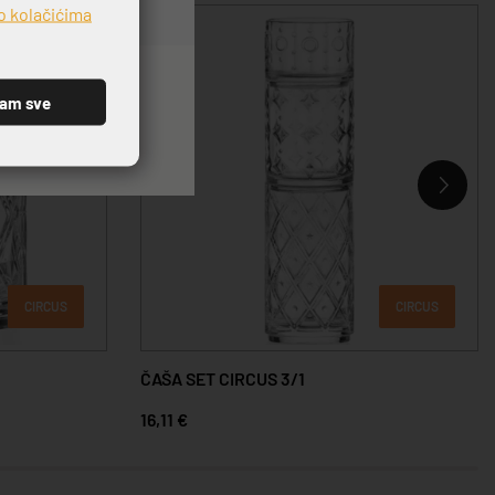
o kolačićima
ćam sve
CIRCUS
CIRCUS
ČAŠA SET CIRCUS 3/1
16,11 €