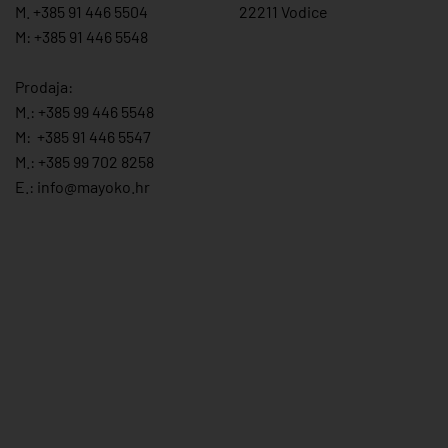
M. +385 91 446 5504
22211 Vodice
M: +385 91 446 5548
Prodaja:
M.:
+385 99 446 5548
M:
+385 91 446 554
7
M.:
+385 99 702 8258
E.:
info@mayoko.
hr