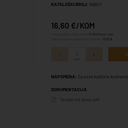
KATALOŠKI BROJ:
N6647
16,60 €/KOM
*veleprodajna cijena iznosi
13,28 €/kom + pdv
*najniža cijena u prethodnih 30 dana:
16,60 €
D
kom
NAPOMENA:
Za veće količine kreiramo
DOKUMENTACIJA
Tempered glass.pdf