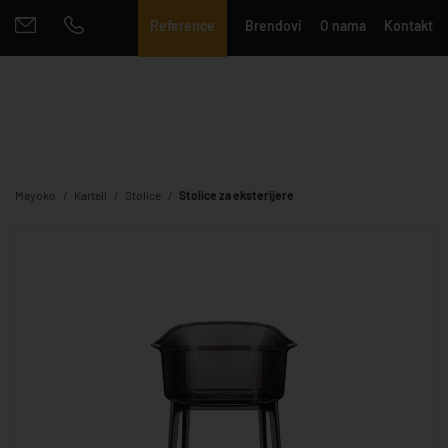
Reference
Brendovi
O nama
Kontakt
Mayoko
Kartell
Stolice
Stolice za eksterijere