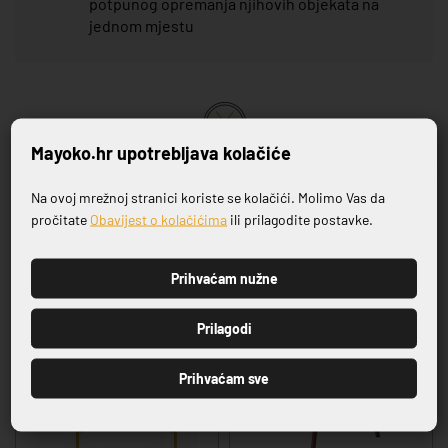
potpunog opremanja njihovih objekata na
jednom mjestu
Mayoko.hr upotrebljava kolačiće
VRHUNSKA KVALITETA PROIZVODA
Na ovoj mrežnoj stranici koriste se kolačići. Molimo Vas da
Prijavite se na naš newsletter
pročitate
Obavijest o kolačićima
ili prilagodite postavke.
Povezani proizvodi
Prihvaćam nužne
PRIJAVI SE
Prilagodi
Prihvaćam sve