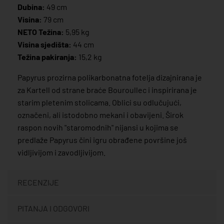
Dubina:
49 cm
Visina:
79 cm
NETO Težina:
5,95 kg
Visina sjedišta:
44 cm
Težina pakiranja:
15,2 kg
Papyrus prozirna polikarbonatna fotelja dizajnirana je
za Kartell od strane braće Bouroullec i inspirirana je
starim pletenim stolicama. Oblici su odlučujući,
označeni, ali istodobno mekani i obavijeni. Širok
raspon novih "staromodnih" nijansi u kojima se
predlaže Papyrus čini igru obrađene površine još
vidljivijom i zavodljivijom.
RECENZIJE
PITANJA I ODGOVORI