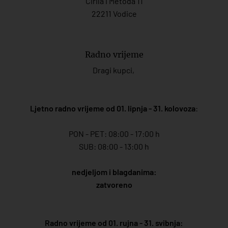
Ćirila i Metoda 11
22211 Vodice
Radno vrijeme
Dragi kupci,
Ljetno radno vrijeme od 01. lipnja - 31. kolovoza
:
PON - PET: 08:00 - 17:00 h
SUB: 08:00 - 13:00 h
nedjeljom i blagdanima:
zatvoreno
Radno vrijeme od 01. rujna - 31. svibnja: