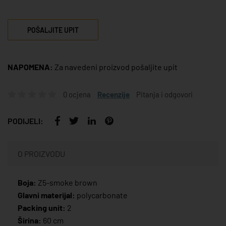
POŠALJITE UPIT
NAPOMENA:
Za navedeni proizvod pošaljite upit
0 ocjena
Recenzije
Pitanja i odgovori
PODIJELI:
O PROIZVODU
Boja:
Z5-smoke brown
Glavni materijal:
polycarbonate
Packing unit:
2
Širina:
60 cm