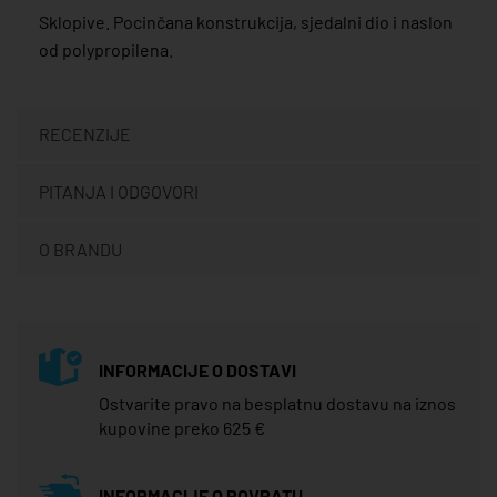
Sklopive. Pocinčana konstrukcija, sjedalni dio i naslon
od polypropilena.
RECENZIJE
PITANJA I ODGOVORI
O BRANDU
INFORMACIJE O DOSTAVI
Ostvarite pravo na besplatnu dostavu na iznos
kupovine preko 625 €
INFORMACIJE O POVRATU