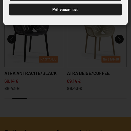
Prihvaćam sve
-20%
-20%
NA STANJU
NA STANJU
ATRA ANTRACITE/BLACK
ATRA BEIGE/COFFEE
69,14 €
69,14 €
86,43 €
86,43 €