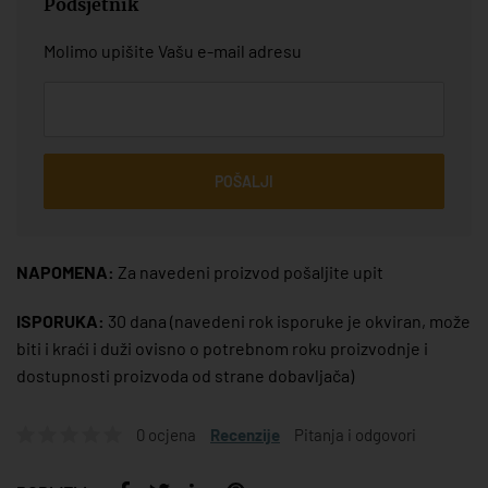
Podsjetnik
Molimo upišite Vašu e-mail adresu
POŠALJI
NAPOMENA:
Za navedeni proizvod pošaljite upit
ISPORUKA:
30 dana
(navedeni rok isporuke je okviran, može
biti i kraći i duži ovisno o potrebnom roku proizvodnje i
dostupnosti proizvoda od strane dobavljača)
0 ocjena
Recenzije
Pitanja i odgovori