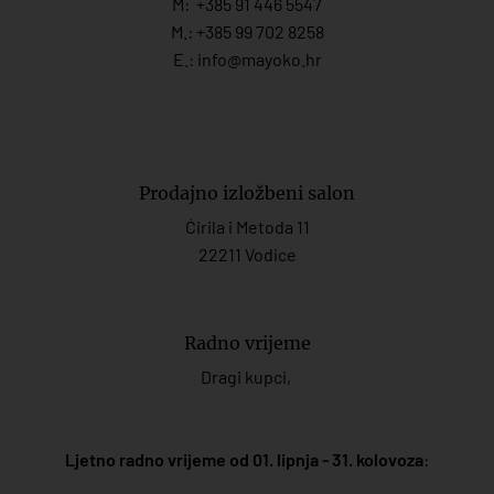
M:
+385 91 446 554
7
M.:
+385 99 702 8258
E.:
info@mayoko.
hr
Prodajno izložbeni salon
Ćirila i Metoda 11
22211 Vodice
Radno vrijeme
Dragi kupci,
Ljetno radno vrijeme od 01. lipnja - 31. kolovoza
: